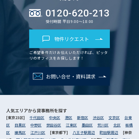
0120-620-213
受付時間 平日9:00～18:00
物件リクエスト
ご希望条件だけお伝えいただければ、ピッタ
リのオフィスをお探しします！
お問い合せ・資料請求
人気エリアから
貸事務所を探す
[東京23区]
千代田区
中央区
港区
新宿区
渋谷区
文京区
台東
区
目黒区
中野区
世田谷区
江東区
墨田区
荒川区
北区
板橋
区
練馬区
江戸川区
[東京都下]
八王子駅周辺
町田駅周辺
[神奈