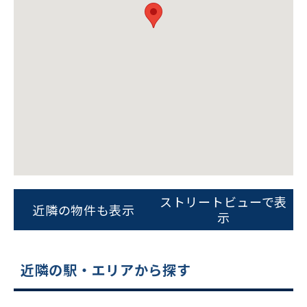
ビルコード：
172272
をお伝えいただくと
スムーズにご案内できます
ストリートビューで表
近隣の物件も表示
示
0120-620-213
平日 9:00〜18:00
近隣の駅・エリアから探す
電話でお問い合わせ