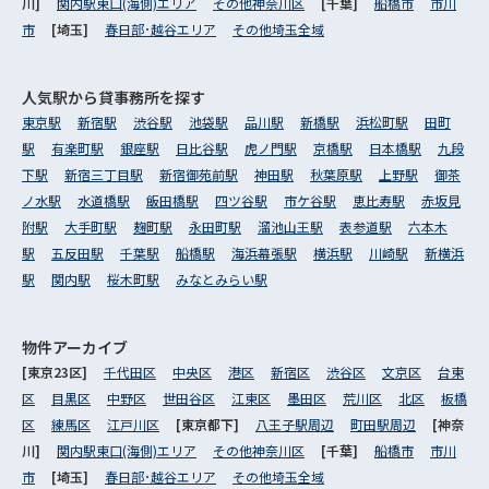
川]
関内駅東口(海側)エリア
その他神奈川区
[千葉]
船橋市
市川
市
[埼玉]
春日部･越谷エリア
その他埼玉全域
人気駅から
貸事務所を探す
東京駅
新宿駅
渋谷駅
池袋駅
品川駅
新橋駅
浜松町駅
田町
駅
有楽町駅
銀座駅
日比谷駅
虎ノ門駅
京橋駅
日本橋駅
九段
下駅
新宿三丁目駅
新宿御苑前駅
神田駅
秋葉原駅
上野駅
御茶
ノ水駅
水道橋駅
飯田橋駅
四ツ谷駅
市ケ谷駅
恵比寿駅
赤坂見
附駅
大手町駅
麹町駅
永田町駅
溜池山王駅
表参道駅
六本木
駅
五反田駅
千葉駅
船橋駅
海浜幕張駅
横浜駅
川崎駅
新横浜
駅
関内駅
桜木町駅
みなとみらい駅
物件アーカイブ
[東京23区]
千代田区
中央区
港区
新宿区
渋谷区
文京区
台東
区
目黒区
中野区
世田谷区
江東区
墨田区
荒川区
北区
板橋
区
練馬区
江戸川区
[東京都下]
八王子駅周辺
町田駅周辺
[神奈
川]
関内駅東口(海側)エリア
その他神奈川区
[千葉]
船橋市
市川
市
[埼玉]
春日部･越谷エリア
その他埼玉全域