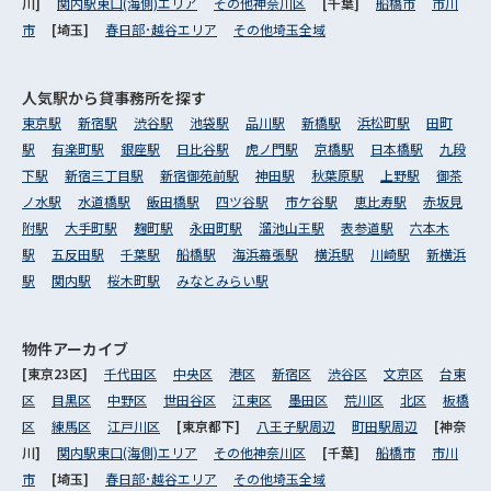
川]
関内駅東口(海側)エリア
その他神奈川区
[千葉]
船橋市
市川
市
[埼玉]
春日部･越谷エリア
その他埼玉全域
人気駅から
貸事務所を探す
東京駅
新宿駅
渋谷駅
池袋駅
品川駅
新橋駅
浜松町駅
田町
駅
有楽町駅
銀座駅
日比谷駅
虎ノ門駅
京橋駅
日本橋駅
九段
下駅
新宿三丁目駅
新宿御苑前駅
神田駅
秋葉原駅
上野駅
御茶
ノ水駅
水道橋駅
飯田橋駅
四ツ谷駅
市ケ谷駅
恵比寿駅
赤坂見
附駅
大手町駅
麹町駅
永田町駅
溜池山王駅
表参道駅
六本木
駅
五反田駅
千葉駅
船橋駅
海浜幕張駅
横浜駅
川崎駅
新横浜
駅
関内駅
桜木町駅
みなとみらい駅
物件アーカイブ
[東京23区]
千代田区
中央区
港区
新宿区
渋谷区
文京区
台東
区
目黒区
中野区
世田谷区
江東区
墨田区
荒川区
北区
板橋
区
練馬区
江戸川区
[東京都下]
八王子駅周辺
町田駅周辺
[神奈
川]
関内駅東口(海側)エリア
その他神奈川区
[千葉]
船橋市
市川
市
[埼玉]
春日部･越谷エリア
その他埼玉全域