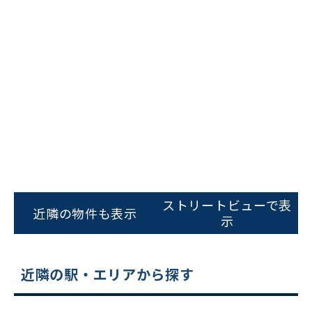
ビルコード：
172272
をお伝えいただくと
スムーズにご案内できます
ストリートビューで表
近隣の物件も表示
示
0120-620-213
平日 9:00〜18:00
近隣の駅・エリアから探す
電話でお問い合わせ