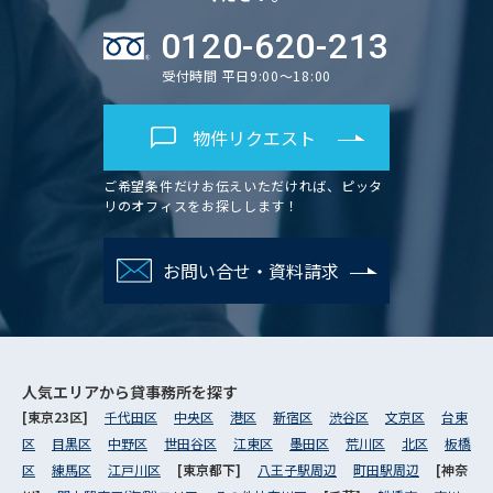
0120-620-213
受付時間 平日9:00～18:00
物件リクエスト
ご希望条件だけお伝えいただければ、ピッタ
リのオフィスをお探しします！
お問い合せ・資料請求
人気エリアから
貸事務所を探す
[東京23区]
千代田区
中央区
港区
新宿区
渋谷区
文京区
台東
区
目黒区
中野区
世田谷区
江東区
墨田区
荒川区
北区
板橋
区
練馬区
江戸川区
[東京都下]
八王子駅周辺
町田駅周辺
[神奈