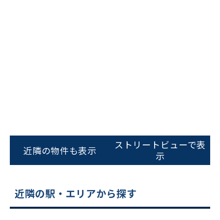
ビルコード：
172272
をお伝えいただくと
スムーズにご案内できます
ストリートビューで表
近隣の物件も表示
示
0120-620-213
平日 9:00〜18:00
近隣の駅・エリアから探す
電話でお問い合わせ