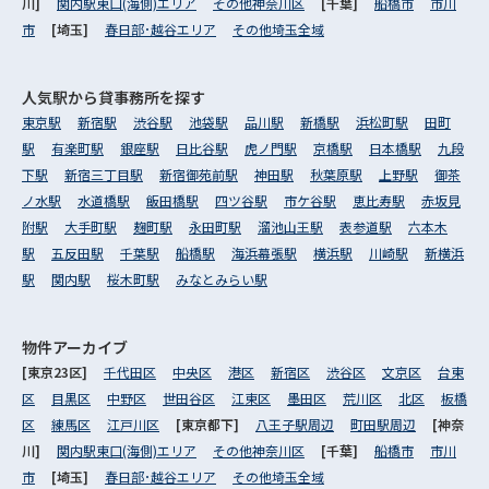
川]
関内駅東口(海側)エリア
その他神奈川区
[千葉]
船橋市
市川
市
[埼玉]
春日部･越谷エリア
その他埼玉全域
人気駅から
貸事務所を探す
東京駅
新宿駅
渋谷駅
池袋駅
品川駅
新橋駅
浜松町駅
田町
駅
有楽町駅
銀座駅
日比谷駅
虎ノ門駅
京橋駅
日本橋駅
九段
下駅
新宿三丁目駅
新宿御苑前駅
神田駅
秋葉原駅
上野駅
御茶
ノ水駅
水道橋駅
飯田橋駅
四ツ谷駅
市ケ谷駅
恵比寿駅
赤坂見
附駅
大手町駅
麹町駅
永田町駅
溜池山王駅
表参道駅
六本木
駅
五反田駅
千葉駅
船橋駅
海浜幕張駅
横浜駅
川崎駅
新横浜
駅
関内駅
桜木町駅
みなとみらい駅
物件アーカイブ
[東京23区]
千代田区
中央区
港区
新宿区
渋谷区
文京区
台東
区
目黒区
中野区
世田谷区
江東区
墨田区
荒川区
北区
板橋
区
練馬区
江戸川区
[東京都下]
八王子駅周辺
町田駅周辺
[神奈
川]
関内駅東口(海側)エリア
その他神奈川区
[千葉]
船橋市
市川
市
[埼玉]
春日部･越谷エリア
その他埼玉全域