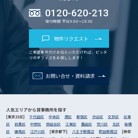
0120-620-213
受付時間 平日9:00～18:00
物件リクエスト
ご希望条件だけお伝えいただければ、ピッタ
リのオフィスをお探しします！
お問い合せ・資料請求
人気エリアから
貸事務所を探す
[東京23区]
千代田区
中央区
港区
新宿区
渋谷区
文京区
台東
区
目黒区
中野区
世田谷区
江東区
墨田区
荒川区
北区
板橋
区
練馬区
江戸川区
[東京都下]
八王子駅周辺
町田駅周辺
[神奈