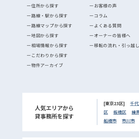
住所から探す
お客様の声
路線・駅から探す
コラム
路線マップから探す
よくある質問
地図から探す
オーナーの皆様へ
相場情報から探す
移転の流れ・引っ越
こだわりから探す
物件アーカイブ
[東京23区]
千代
人気エリアから
区
板橋区
練
貸事務所を探す
船橋市
市川市