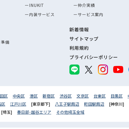
INUKIT
仲介実績
内装サービス
サービス案内
新着情報
サイトマップ
し準備
利用規約
プライバシーポリシー
田区
中央区
港区
新宿区
渋谷区
文京区
台東区
目黒区
馬区
江戸川区
[東京都下]
八王子駅周辺
町田駅周辺
[神奈川]
[埼玉]
春日部･越谷エリア
その他埼玉全域