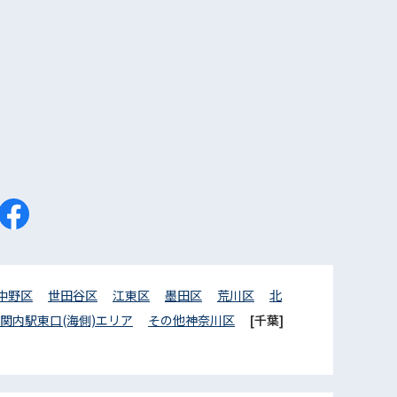
中野区
世田谷区
江東区
墨田区
荒川区
北
関内駅東口(海側)エリア
その他神奈川区
[千葉]