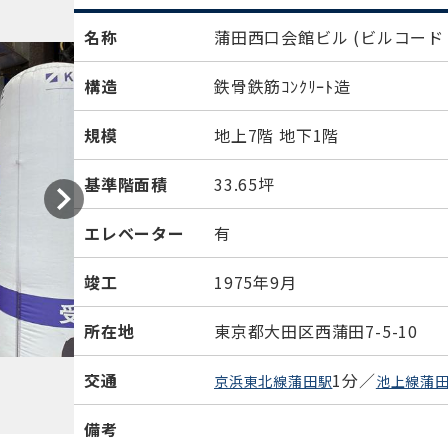
名称
蒲田西口会館ビル
(ビルコード：
構造
鉄骨鉄筋ｺﾝｸﾘｰﾄ造
規模
地上7階 地下1階
基準階面積
33.65坪
エレベーター
有
竣工
1975年9月
所在地
東京都大田区西蒲田7-5-10
交通
1分／
京浜東北線蒲田駅
池上線蒲
備考