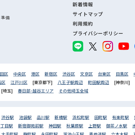
新着情報
サイトマップ
し準備
利用規約
プライバシーポリシー
田区
中央区
港区
新宿区
渋谷区
文京区
台東区
目黒区
馬区
江戸川区
[東京都下]
八王子駅周辺
町田駅周辺
[神奈川]
[埼玉]
春日部･越谷エリア
その他埼玉全域
渋谷駅
池袋駅
品川駅
新橋駅
浜松町駅
田町駅
有楽町駅
三丁目駅
新宿御苑前駅
神田駅
秋葉原駅
上野駅
御茶ノ水駅
大手町駅
麹町駅
永田町駅
溜池山王駅
表参道駅
六本木駅