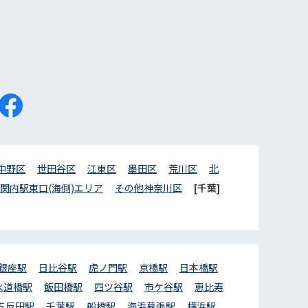
中野区
世田谷区
江東区
墨田区
荒川区
北
関内駅東口(海側)エリア
その他神奈川区
[千葉]
銀座駅
日比谷駅
虎ノ門駅
京橋駅
日本橋駅
水道橋駅
飯田橋駅
四ツ谷駅
市ケ谷駅
恵比寿
五反田駅
千葉駅
船橋駅
海浜幕張駅
横浜駅