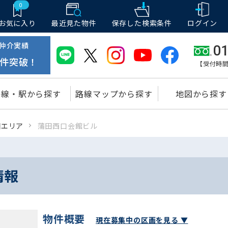
0
お気に入り
最近見た物件
保存した
検索条件
ログイン
仲介実績
01
件突破！
【受付時間
路線・駅から探す
路線マップから探す
地図から探す
田エリア
蒲田西口会館ビル
情報
物件概要
現在募集中の区画を見る ▼