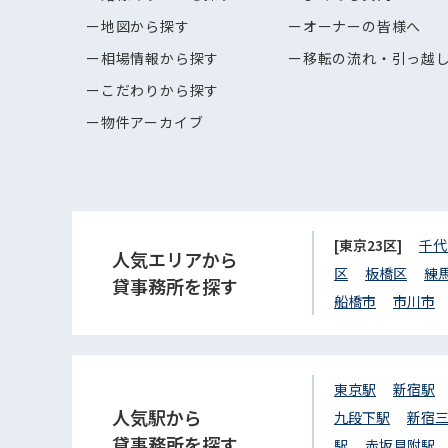
地図から探す
オーナーの皆様へ
相場情報から探す
移転の流れ・引っ越
こだわりから探す
物件アーカイブ
[東京23区]
千代
人気エリアから
区
板橋区
練
貸事務所を探す
船橋市
市川市
東京駅
新宿駅
人気駅から
九段下駅
新宿
貸事務所を探す
駅
赤坂見附駅