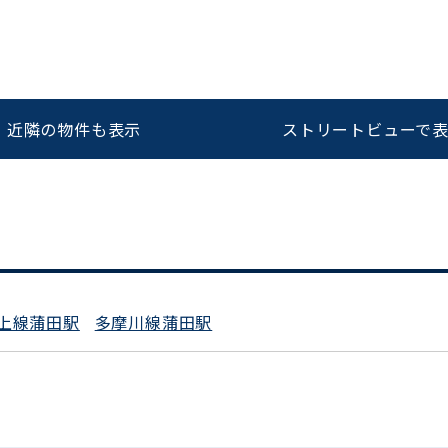
をお伝えいただくと
ビルコード：
172272
スムーズにご案内できます
近隣の物件も表示
ストリートビューで
0120-620-213
平日 9:00〜18:00
上線蒲田駅
多摩川線蒲田駅