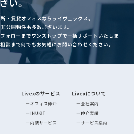
さい。
務所・賃貸オフィスならライヴェックス。
に非公開物件も多数ございます。
ーフォローまでワンストップで一括サポートいたしま
ご相談まで何でもお気軽にお問い合わせください。
Livexのサービス
Livexについて
オフィス仲介
会社案内
INUKIT
仲介実績
内装サービス
サービス案内