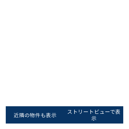
ビルコード：
172272
をお伝えいただくと
スムーズにご案内できます
ストリートビューで表
近隣の物件も表示
示
0120-620-213
平日 9:00〜18:00