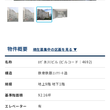
物件概要
現在募集中の区画を見る ▼
名称
ﾛｾﾞ氷川ビル
(ビルコード：4692)
構造
鉄骨鉄筋ｺﾝｸﾘｰﾄ造
規模
地上9階 地下1階
基準階面積
92.16坪
エレベーター
有