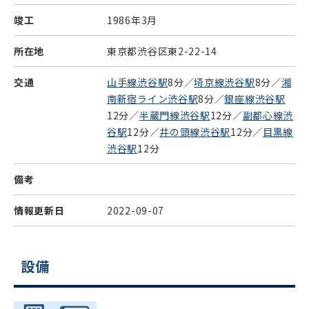
竣工
1986年3月
所在地
東京都渋谷区東2-22-14
交通
山手線渋谷駅
8分／
埼京線渋谷駅
8分／
湘
南新宿ライン渋谷駅
8分／
銀座線渋谷駅
12分／
半蔵門線渋谷駅
12分／
副都心線渋
谷駅
12分／
井の頭線渋谷駅
12分／
目黒線
渋谷駅
12分
備考
情報更新日
2022-09-07
設備