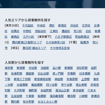
人気エリアから
貸事務所を探す
[東京23区]
千代田区
中央区
港区
新宿区
渋谷区
文京区
台東
区
目黒区
中野区
世田谷区
江東区
墨田区
荒川区
北区
板橋
区
練馬区
江戸川区
[東京都下]
八王子駅周辺
町田駅周辺
[神奈
川]
関内駅東口(海側)エリア
その他神奈川区
[千葉]
船橋市
市川
市
[埼玉]
春日部･越谷エリア
その他埼玉全域
人気駅から
貸事務所を探す
東京駅
新宿駅
渋谷駅
池袋駅
品川駅
新橋駅
浜松町駅
田町
駅
有楽町駅
銀座駅
日比谷駅
虎ノ門駅
京橋駅
日本橋駅
九段
下駅
新宿三丁目駅
新宿御苑前駅
神田駅
秋葉原駅
上野駅
御茶
ノ水駅
水道橋駅
飯田橋駅
四ツ谷駅
市ケ谷駅
恵比寿駅
赤坂見
附駅
大手町駅
麹町駅
永田町駅
溜池山王駅
表参道駅
六本木
駅
五反田駅
千葉駅
船橋駅
海浜幕張駅
横浜駅
川崎駅
新横浜
駅
関内駅
桜木町駅
みなとみらい駅