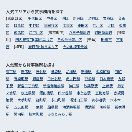
人気エリアから
貸事務所を探す
[東京23区]
千代田区
中央区
港区
新宿区
渋谷区
文京区
台東
区
目黒区
中野区
世田谷区
江東区
墨田区
荒川区
北区
板橋
区
練馬区
江戸川区
[東京都下]
八王子駅周辺
町田駅周辺
[神奈
川]
関内駅東口(海側)エリア
その他神奈川区
[千葉]
船橋市
市川
市
[埼玉]
春日部･越谷エリア
その他埼玉全域
人気駅から
貸事務所を探す
東京駅
新宿駅
渋谷駅
池袋駅
品川駅
新橋駅
浜松町駅
田町
駅
有楽町駅
銀座駅
日比谷駅
虎ノ門駅
京橋駅
日本橋駅
九段
下駅
新宿三丁目駅
新宿御苑前駅
神田駅
秋葉原駅
上野駅
御茶
ノ水駅
水道橋駅
飯田橋駅
四ツ谷駅
市ケ谷駅
恵比寿駅
赤坂見
附駅
大手町駅
麹町駅
永田町駅
溜池山王駅
表参道駅
六本木
駅
五反田駅
千葉駅
船橋駅
海浜幕張駅
横浜駅
川崎駅
新横浜
駅
関内駅
桜木町駅
みなとみらい駅