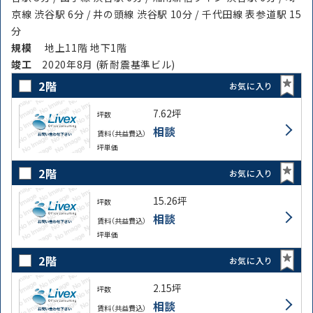
京線 渋谷駅 6分 / 井の頭線 渋谷駅 10分 / 千代田線 表参道駅 15
分
規模
地上11階 地下1階
竣⼯
2020年8月 (新耐震基準ビル)
2階
お気に入り
7.62坪
坪数
相談
賃料（共益費込）
坪単価
2階
お気に入り
15.26坪
坪数
相談
賃料（共益費込）
坪単価
2階
お気に入り
2.15坪
坪数
相談
賃料（共益費込）