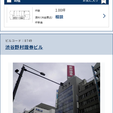
8階
お気に入り
1.00坪
坪数
相談
賃料（共益費込）
坪単価
ビルコード：8749
渋谷野村證券ビル
路線・駅
住所
から探す
から探す