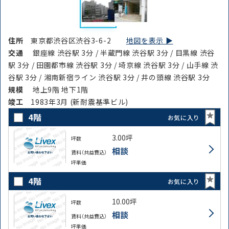
住所
東京都渋谷区渋谷3-6-2
地図を表示 ▶︎
交通
銀座線 渋谷駅 3分 / 半蔵門線 渋谷駅 3分 / 目黒線 渋谷
駅 3分 / 田園都市線 渋谷駅 3分 / 埼京線 渋谷駅 3分 / 山手線 渋
谷駅 3分 / 湘南新宿ライン 渋谷駅 3分 / 井の頭線 渋谷駅 3分
規模
地上9階 地下1階
竣⼯
1983年3月 (新耐震基準ビル)
4階
お気に入り
3.00坪
坪数
相談
賃料（共益費込）
坪単価
4階
お気に入り
10.00坪
坪数
相談
賃料（共益費込）
坪単価