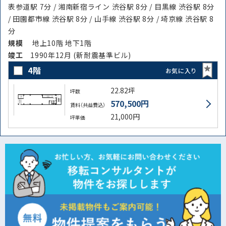
表参道駅 7分 / 湘南新宿ライン 渋谷駅 8分 / 目黒線 渋谷駅 8分
/ 田園都市線 渋谷駅 8分 / 山手線 渋谷駅 8分 / 埼京線 渋谷駅 8
分
規模
地上10階 地下1階
竣⼯
1990年12月 (新耐震基準ビル)
4階
お気に入り
22.82坪
坪数
570,500円
賃料（共益費込）
21,000円
坪単価