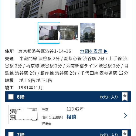
条件を絞り込む
住所
東京都渋谷区渋谷1-14-16
地図を表示 ▶︎
交通
半蔵門線 渋谷駅 2分 / 副都心線 渋谷駅 2分 / 山手線 渋
谷駅 2分 / 埼京線 渋谷駅 2分 / 湘南新宿ライン 渋谷駅 2分 / 目
黒線 渋谷駅 2分 / 銀座線 渋谷駅 2分 / 千代田線 表参道駅 12分
規模
地上9階 地下1階
竣⼯
1981年11月
6階
お気に入り
113.42坪
坪数
相談
賃料（共益費込）
坪単価
7階
お気に入り