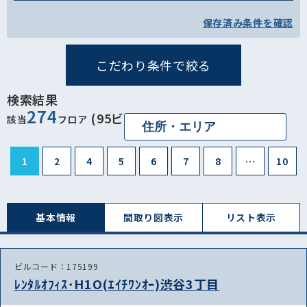
保存済み条件を確認
こだわり条件で絞る
検索結果
274
(95ビル)
該当
フロア
1
2
4
5
6
7
8
…
10
基本情報
間取り図表⽰
リスト表⽰
ビルコード：175199
ﾚﾝﾀﾙｵﾌｨｽ･H1O(ｴｲﾁﾜﾝｵｰ)渋谷3丁目