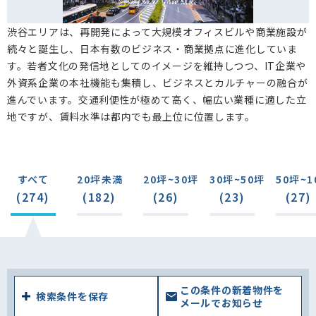
渋谷エリアは、再開発によって大規模オフィスビルや商業施設が
続々と誕生し、日本有数のビジネス・商業拠点に進化していま
す。若者文化の発信地としてのイメージを維持しつつ、IT企業や
外資系企業の本社機能も集積し、ビジネスとカルチャーの融合が
進んでいます。交通利便性が極めて高く、幅広い業種に適した立
地ですが、賃料水準は都内でも最上位に位置します。
すべて
20坪未満
20坪~30坪
30坪~50坪
50坪~1
(274)
(182)
(26)
(23)
(27)
この条件の新着物件を
検索条件を保存
メールでお知らせ