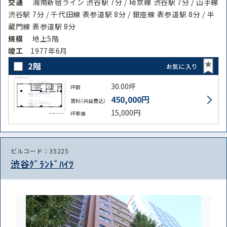
交通
湘南新宿ライン 渋谷駅 7分 / 埼京線 渋谷駅 7分 / 山手線
渋谷駅 7分 / 千代田線 表参道駅 8分 / 銀座線 表参道駅 8分 / 半
蔵門線 表参道駅 8分
規模
地上5階
竣⼯
1977年6月
2階
お気に入り
30.00坪
坪数
450,000円
賃料（共益費込）
15,000円
坪単価
ビルコード：35225
渋谷ｸﾞﾗﾝﾄﾞﾊｲﾂ