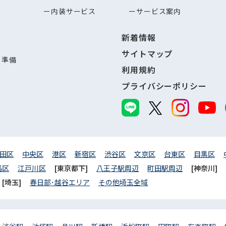
内装サービス
サービス案内
新着情報
サイトマップ
し準備
利用規約
プライバシーポリシー
田区
中央区
港区
新宿区
渋谷区
文京区
台東区
目黒区
馬区
江戸川区
[東京都下]
八王子駅周辺
町田駅周辺
[神奈川]
[埼玉]
春日部･越谷エリア
その他埼玉全域