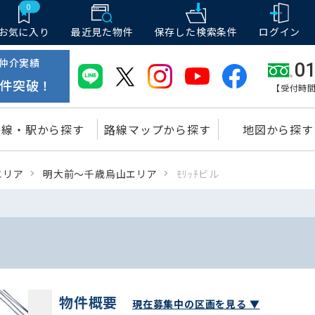
0
お気に入り
最近見た物件
保存した
検索条件
ログイン
仲介実績
01
件突破！
【受付時間
路線・駅から探す
路線マップから探す
地図から探す
エリア
明大前～千歳烏山エリア
ﾓﾘｯﾁビル
物件概要
現在募集中の区画を見る ▼