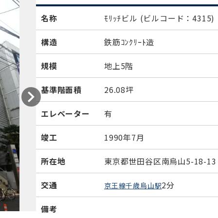
名称
ﾓﾘｯﾁビル
(ビルコード：4315)
構造
鉄筋ｺﾝｸﾘｰﾄ造
規模
地上5階
基準階面積
26.08坪
エレベーター
有
竣工
1990年7月
所在地
東京都世田谷区南烏山5-18-13
交通
2分
京王線千歳烏山駅
備考