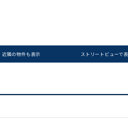
をお伝えいただくと
ビルコード：
172272
スムーズにご案内できます
0120-620-213
近隣の物件も表示
ストリートビューで
平日 9:00〜18:00