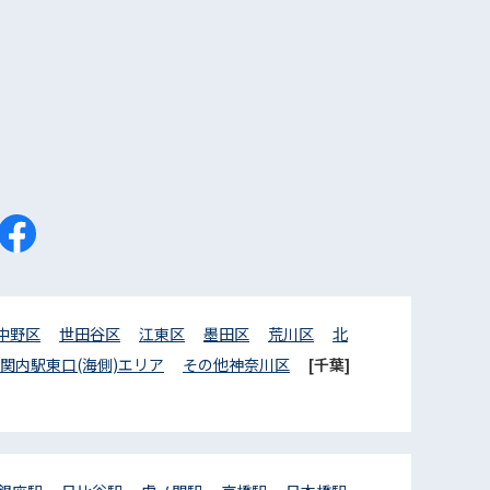
中野区
世田谷区
江東区
墨田区
荒川区
北
関内駅東口(海側)エリア
その他神奈川区
[千葉]