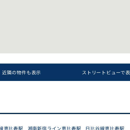
をお伝えいただくと
ビルコード：
172272
スムーズにご案内できます
0120-620-213
近隣の物件も表示
ストリートビューで
平日 9:00〜18:00
線恵比寿駅
湘南新宿ライン恵比寿駅
日比谷線恵比寿駅