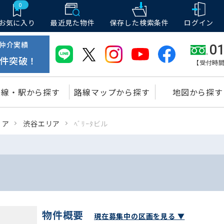
0
お気に入り
最近見た物件
保存した
検索条件
ログイン
仲介実績
01
件突破！
【受付時間
路線・駅から探す
路線マップから探す
地図から探す
リア
渋谷エリア
ﾍﾞﾘｰﾀビル
物件概要
現在募集中の区画を見る ▼