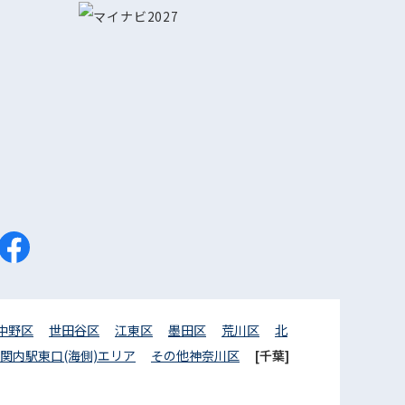
中野区
世田谷区
江東区
墨田区
荒川区
北
関内駅東口(海側)エリア
その他神奈川区
[千葉]