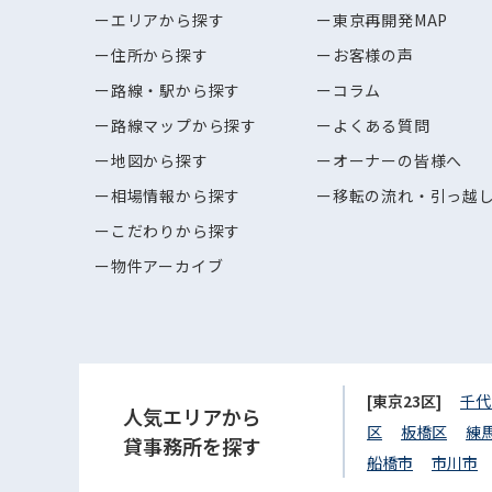
エリアから探す
東京再開発MAP
住所から探す
お客様の声
路線・駅から探す
コラム
路線マップから探す
よくある質問
地図から探す
オーナーの皆様へ
相場情報から探す
移転の流れ・引っ越
こだわりから探す
物件アーカイブ
[東京23区]
千代
人気エリアから
区
板橋区
練
貸事務所を探す
船橋市
市川市