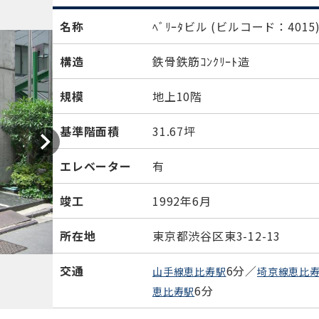
名称
ﾍﾞﾘｰﾀビル
(ビルコード：4015
構造
鉄骨鉄筋ｺﾝｸﾘｰﾄ造
規模
地上10階
基準階面積
31.67坪
エレベーター
有
竣工
1992年6月
所在地
東京都渋谷区東3-12-13
交通
6分／
山手線恵比寿駅
埼京線恵比
6分
恵比寿駅