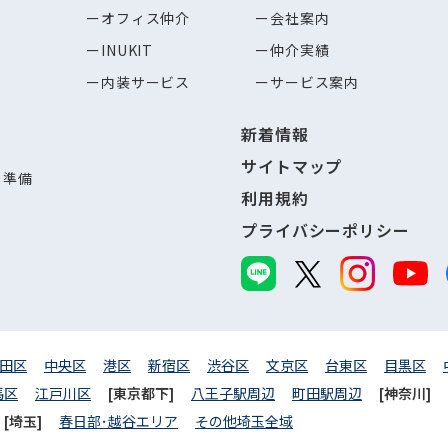
オフィス仲介
会社案内
INUKIT
仲介実績
内装サービス
サービス案内
新着情報
サイトマップ
し準備
利用規約
プライバシーポリシー
田区
中央区
港区
新宿区
渋谷区
文京区
台東区
目黒区
馬区
江戸川区
[東京都下]
八王子駅周辺
町田駅周辺
[神奈川]
[埼玉]
春日部･越谷エリア
その他埼玉全域