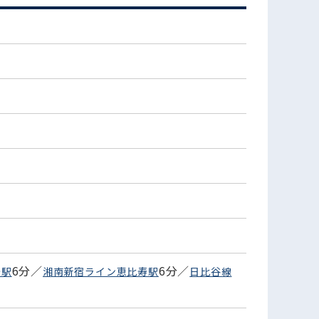
)
6分／
6分／
寿駅
湘南新宿ライン恵比寿駅
日比谷線