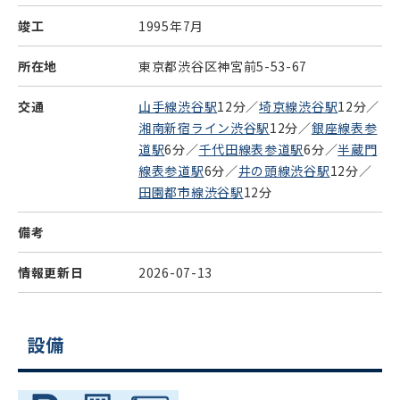
竣工
1995年7月
所在地
東京都渋谷区神宮前5-53-67
交通
山手線渋谷駅
12分／
埼京線渋谷駅
12分／
湘南新宿ライン渋谷駅
12分／
銀座線表参
道駅
6分／
千代田線表参道駅
6分／
半蔵門
線表参道駅
6分／
井の頭線渋谷駅
12分／
田園都市線渋谷駅
12分
備考
情報更新日
2026-07-13
設備