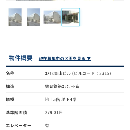
物件概要
現在募集中の区画を見る ▼
名称
ｺｽﾓｽ青山ビル
(ビルコード：2315)
構造
鉄骨鉄筋ｺﾝｸﾘｰﾄ造
規模
地上5階 地下4階
基準階面積
279.01坪
エレベーター
有