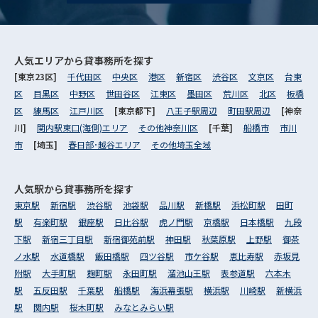
人気エリアから
貸事務所を探す
[東京23区]
千代田区
中央区
港区
新宿区
渋谷区
文京区
台東
区
目黒区
中野区
世田谷区
江東区
墨田区
荒川区
北区
板橋
区
練馬区
江戸川区
[東京都下]
八王子駅周辺
町田駅周辺
[神奈
川]
関内駅東口(海側)エリア
その他神奈川区
[千葉]
船橋市
市川
市
[埼玉]
春日部･越谷エリア
その他埼玉全域
人気駅から
貸事務所を探す
東京駅
新宿駅
渋谷駅
池袋駅
品川駅
新橋駅
浜松町駅
田町
駅
有楽町駅
銀座駅
日比谷駅
虎ノ門駅
京橋駅
日本橋駅
九段
下駅
新宿三丁目駅
新宿御苑前駅
神田駅
秋葉原駅
上野駅
御茶
ノ水駅
水道橋駅
飯田橋駅
四ツ谷駅
市ケ谷駅
恵比寿駅
赤坂見
附駅
大手町駅
麹町駅
永田町駅
溜池山王駅
表参道駅
六本木
駅
五反田駅
千葉駅
船橋駅
海浜幕張駅
横浜駅
川崎駅
新横浜
駅
関内駅
桜木町駅
みなとみらい駅