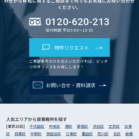
わせから移転に関するご相談まで何でもお気軽にお問い合わせ
ください。
0120-620-213
受付時間 平日9:00～18:00
物件リクエスト
ご希望条件だけお伝えいただければ、ピッタ
リのオフィスをお探しします！
お問い合せ・資料請求
人気エリアから
貸事務所を探す
[東京23区]
千代田区
中央区
港区
新宿区
渋谷区
文京区
台東
区
目黒区
中野区
世田谷区
江東区
墨田区
荒川区
北区
板橋