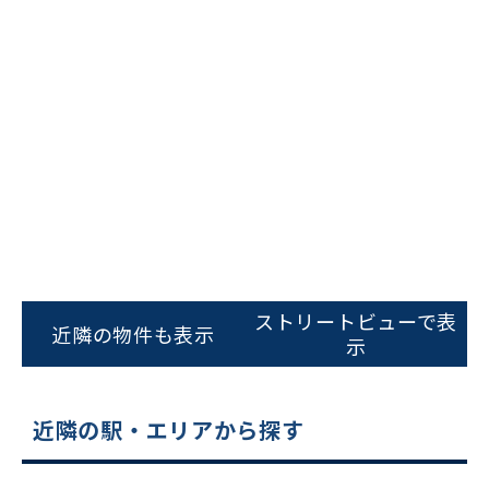
ビルコード：
172272
をお伝えいただくと
スムーズにご案内できます
ストリートビューで表
近隣の物件も表示
示
0120-620-213
平日 9:00〜18:00
近隣の駅・エリアから探す
電話でお問い合わせ