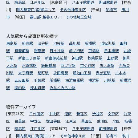
区
練馬区
江戸川区
[東京都下]
八王子駅周辺
町田駅周辺
[神奈
川]
関内駅東口(海側)エリア
その他神奈川区
[千葉]
船橋市
市川
市
[埼玉]
春日部･越谷エリア
その他埼玉全域
人気駅から
貸事務所を探す
東京駅
新宿駅
渋谷駅
池袋駅
品川駅
新橋駅
浜松町駅
田町
駅
有楽町駅
銀座駅
日比谷駅
虎ノ門駅
京橋駅
日本橋駅
九段
下駅
新宿三丁目駅
新宿御苑前駅
神田駅
秋葉原駅
上野駅
御茶
ノ水駅
水道橋駅
飯田橋駅
四ツ谷駅
市ケ谷駅
恵比寿駅
赤坂見
附駅
大手町駅
麹町駅
永田町駅
溜池山王駅
表参道駅
六本木
駅
五反田駅
千葉駅
船橋駅
海浜幕張駅
横浜駅
川崎駅
新横浜
駅
関内駅
桜木町駅
みなとみらい駅
物件アーカイブ
[東京23区]
千代田区
中央区
港区
新宿区
渋谷区
文京区
台東
区
目黒区
中野区
世田谷区
江東区
墨田区
荒川区
北区
板橋
区
練馬区
江戸川区
[東京都下]
八王子駅周辺
町田駅周辺
[神奈
川]
関内駅東口(海側)エリア
その他神奈川区
[千葉]
船橋市
市川