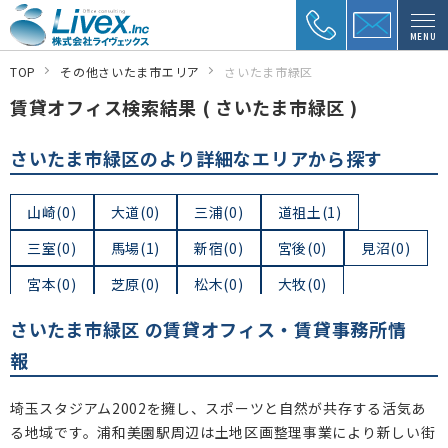
MENU
TOP
その他さいたま市エリア
さいたま市緑区
賃貸オフィス検索結果 ( さいたま市緑区 )
さいたま市緑区のより詳細なエリアから探す
山崎(0)
大道(0)
三浦(0)
道祖土(1)
三室(0)
馬場(1)
新宿(0)
宮後(0)
見沼(0)
宮本(0)
芝原(0)
松木(0)
大牧(0)
大間木(3)
蓮見新田(0)
下山口新田(0)
さいたま市緑区 の賃貸オフィス・賃貸事務所情
東浦和(4)
原山(2)
中尾(1)
大谷口(0)
報
太田窪(0)
玄蕃新田(0)
下野田(0)
大門(0)
埼玉スタジアム2002を擁し、スポーツと自然が共存する活気あ
東大門(1)
間宮(0)
北原(0)
美園(1)
る地域です。浦和美園駅周辺は土地区画整理事業により新しい街