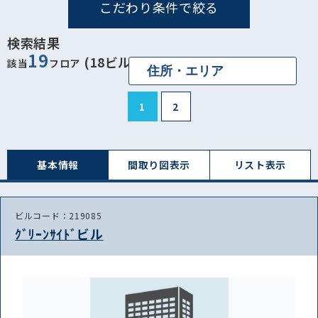
こだわり条件で絞る
検索結果
19
(18ビル)
該当
フロア
1
2
基本情報
間取り図表⽰
リスト表⽰
ビルコード：219085
ｸﾞﾘｰﾝｻｲﾄﾞビル