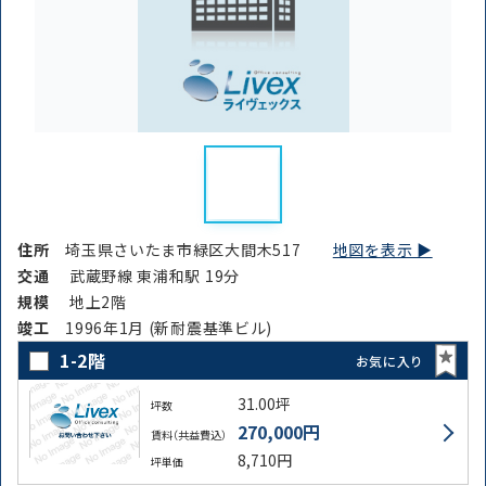
住所
埼玉県さいたま市緑区大間木517
地図を表示 ▶︎
交通
武蔵野線 東浦和駅 19分
規模
地上2階
竣⼯
1996年1月 (新耐震基準ビル)
1-2階
お気に入り
31.00坪
坪数
270,000円
賃料（共益費込）
8,710円
坪単価