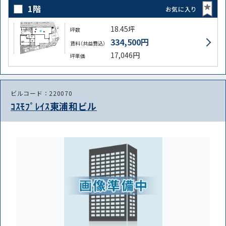
1階
お気に入り
18.45坪
坪数
334,500円
賃料（共益費込）
17,046円
坪単価
ビルコード：220070
ｺｽﾓﾌﾟﾚｲｽ東浦和ビル