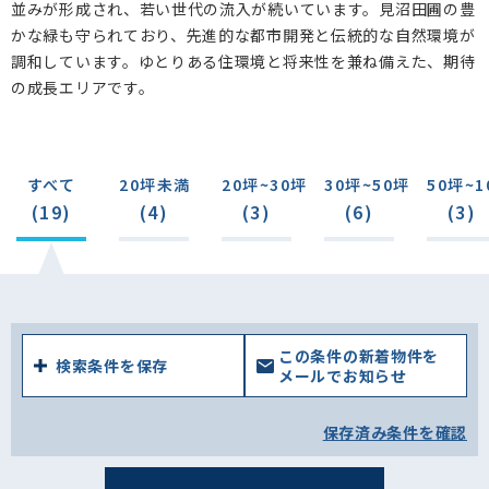
並みが形成され、若い世代の流入が続いています。見沼田圃の豊
高畑(0)
中野田(1)
南部領辻(0)
大崎(2)
かな緑も守られており、先進的な都市開発と伝統的な自然環境が
代山(0)
寺山(1)
上野田(1)
調和しています。ゆとりある住環境と将来性を兼ね備えた、期待
の成長エリアです。
すべて
20坪未満
20坪~30坪
30坪~50坪
50坪~1
(19)
(4)
(3)
(6)
(3)
この条件の新着物件を
検索条件を保存
メールでお知らせ
保存済み条件を確認