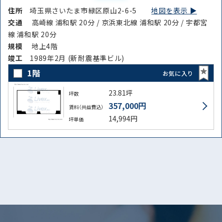
住所
埼玉県さいたま市緑区原山2-6-5
地図を表示 ▶︎
交通
高崎線 浦和駅 20分 / 京浜東北線 浦和駅 20分 / 宇都宮
線 浦和駅 20分
規模
地上4階
竣⼯
1989年2月 (新耐震基準ビル)
1階
お気に入り
23.81坪
坪数
357,000円
賃料（共益費込）
14,994円
坪単価