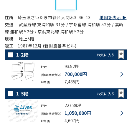
住所
埼玉県さいたま市緑区大間木3-46-13
地図を表示 ▶︎
交通
武蔵野線 東浦和駅 31分 / 宇都宮線 浦和駅 52分 / 高崎
線 浦和駅 52分 / 京浜東北線 浦和駅 52分
規模
地上5階
竣⼯
1987年12月 (新耐震基準ビル)
1-2階
お気に入り
93.52坪
坪数
700,000円
賃料（共益費込）
7,485円
坪単価
1-5階
お気に入り
227.89坪
坪数
1,050,000円
賃料（共益費込）
4,607円
坪単価