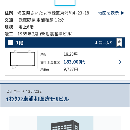
から探す
から探す
住所
埼玉県さいたま市緑区東浦和4-23-18
地図を表示 ▶︎
交通
武蔵野線 東浦和駅 12分
規模
地上6階
条件を絞り込む
竣⼯
1985年2月 (新耐震基準ビル)
1階
お気に入り
18.28坪
坪数
183,000円
賃料（共益費込）
9,737円
坪単価
ビルコード：207222
ｲｵﾝﾀｳﾝ東浦和医療ﾓｰﾙビル