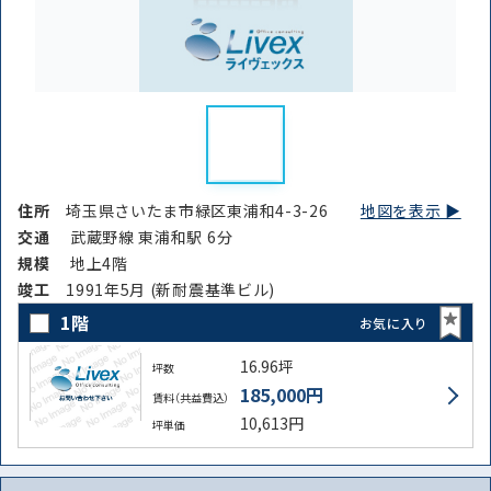
住所
埼玉県さいたま市緑区東浦和4-3-26
地図を表示 ▶︎
交通
武蔵野線 東浦和駅 6分
規模
地上4階
竣⼯
1991年5月 (新耐震基準ビル)
1階
お気に入り
16.96坪
坪数
185,000円
賃料（共益費込）
10,613円
坪単価