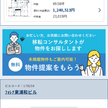
49.58坪
坪数
1,240,513円
賃料（共益費込）
23,019円
坪単価
ビルコード：178256
ﾌｫﾚﾅ東浦和ビル