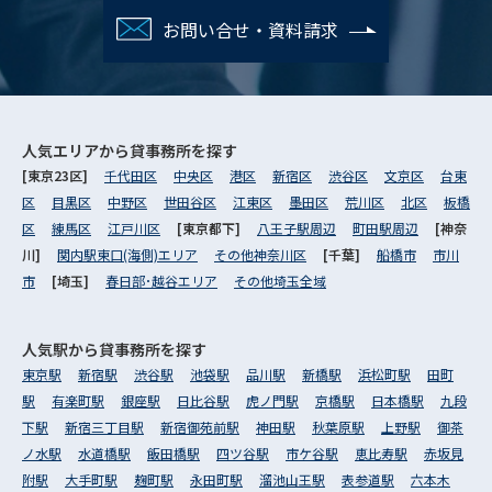
お問い合せ・資料請求
人気エリアから
貸事務所を探す
[東京23区]
千代田区
中央区
港区
新宿区
渋谷区
文京区
台東
区
目黒区
中野区
世田谷区
江東区
墨田区
荒川区
北区
板橋
区
練馬区
江戸川区
[東京都下]
八王子駅周辺
町田駅周辺
[神奈
川]
関内駅東口(海側)エリア
その他神奈川区
[千葉]
船橋市
市川
市
[埼玉]
春日部･越谷エリア
その他埼玉全域
人気駅から
貸事務所を探す
東京駅
新宿駅
渋谷駅
池袋駅
品川駅
新橋駅
浜松町駅
田町
駅
有楽町駅
銀座駅
日比谷駅
虎ノ門駅
京橋駅
日本橋駅
九段
下駅
新宿三丁目駅
新宿御苑前駅
神田駅
秋葉原駅
上野駅
御茶
ノ水駅
水道橋駅
飯田橋駅
四ツ谷駅
市ケ谷駅
恵比寿駅
赤坂見
附駅
大手町駅
麹町駅
永田町駅
溜池山王駅
表参道駅
六本木