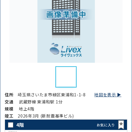
住所
埼玉県さいたま市緑区東浦和1-1-8
地図を表示 ▶︎
交通
武蔵野線 東浦和駅 1分
規模
地上4階
竣⼯
2026年3月 (新耐震基準ビル)
4階
お気に入り