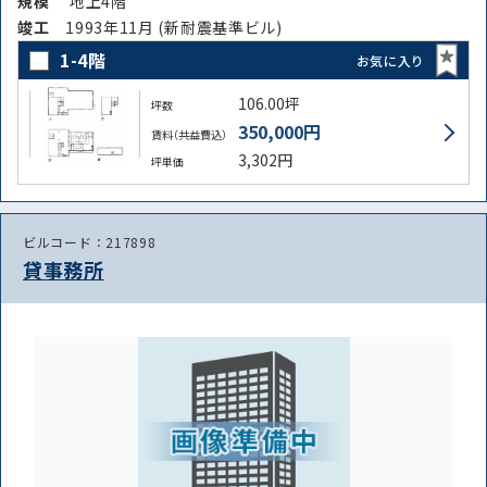
規模
地上4階
竣⼯
1993年11月 (新耐震基準ビル)
1-4階
お気に入り
106.00坪
坪数
350,000円
賃料（共益費込）
3,302円
坪単価
ビルコード：217898
貸事務所