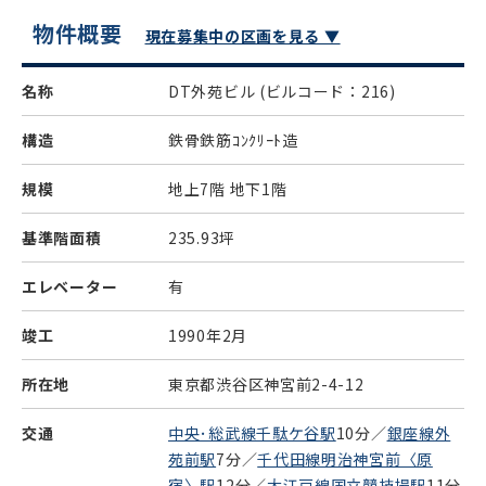
物件概要
現在募集中の区画を見る ▼
名称
DT外苑ビル
(ビルコード：216)
構造
鉄骨鉄筋ｺﾝｸﾘｰﾄ造
規模
地上7階 地下1階
基準階面積
235.93坪
エレベーター
有
竣工
1990年2月
所在地
東京都渋谷区神宮前2-4-12
交通
中央･総武線千駄ケ谷駅
10分／
銀座線外
苑前駅
7分／
千代田線明治神宮前〈原
宿〉駅
12分／
大江戸線国立競技場駅
11分