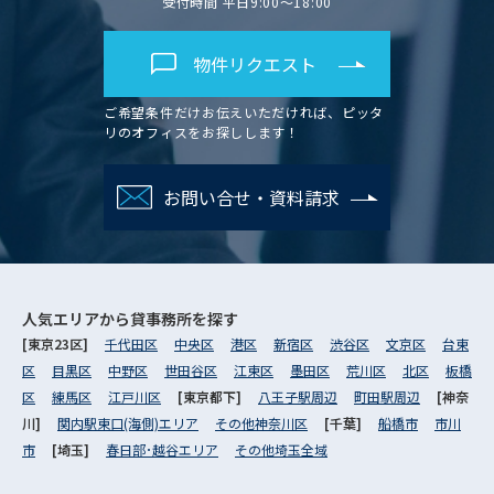
受付時間 平日9:00～18:00
物件リクエスト
ご希望条件だけお伝えいただければ、ピッタ
リのオフィスをお探しします！
お問い合せ・資料請求
人気エリアから
貸事務所を探す
[東京23区]
千代田区
中央区
港区
新宿区
渋谷区
文京区
台東
区
目黒区
中野区
世田谷区
江東区
墨田区
荒川区
北区
板橋
区
練馬区
江戸川区
[東京都下]
八王子駅周辺
町田駅周辺
[神奈
川]
関内駅東口(海側)エリア
その他神奈川区
[千葉]
船橋市
市川
市
[埼玉]
春日部･越谷エリア
その他埼玉全域