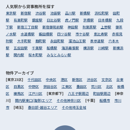
人気駅から
貸事務所を探す
東京駅
新宿駅
渋谷駅
池袋駅
品川駅
新橋駅
浜松町駅
田町
駅
有楽町駅
銀座駅
日比谷駅
虎ノ門駅
京橋駅
日本橋駅
九段
下駅
新宿三丁目駅
新宿御苑前駅
神田駅
秋葉原駅
上野駅
御茶
ノ水駅
水道橋駅
飯田橋駅
四ツ谷駅
市ケ谷駅
恵比寿駅
赤坂見
附駅
大手町駅
麹町駅
永田町駅
溜池山王駅
表参道駅
六本木
駅
五反田駅
千葉駅
船橋駅
海浜幕張駅
横浜駅
川崎駅
新横浜
駅
関内駅
桜木町駅
みなとみらい駅
物件アーカイブ
[東京23区]
千代田区
中央区
港区
新宿区
渋谷区
文京区
台東
区
目黒区
中野区
世田谷区
江東区
墨田区
荒川区
北区
板橋
区
練馬区
江戸川区
[東京都下]
八王子駅周辺
町田駅周辺
[神奈
川]
関内駅東口(海側)エリア
その他神奈川区
[千葉]
船橋市
市川
市
[埼玉]
春日部･越谷エリア
その他埼玉全域