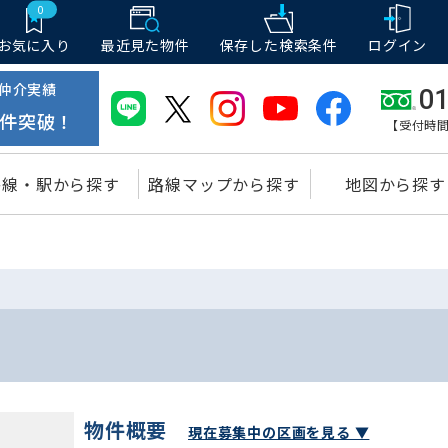
0
お気に入り
最近見た物件
保存した
検索条件
ログイン
仲介実績
01
件突破！
【受付時間
路線・駅から探す
路線マップから探す
地図から探す
物件概要
現在募集中の区画を見る ▼