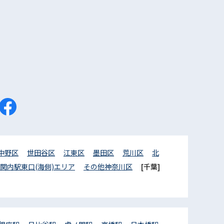
中野区
世田谷区
江東区
墨田区
荒川区
北
関内駅東口(海側)エリア
その他神奈川区
[千葉]