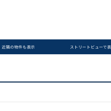
をお伝えいただくと
ビルコード：
172272
スムーズにご案内できます
0120-620-213
近隣の物件も表示
ストリートビューで
平日 9:00〜18:00