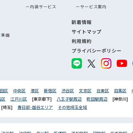
内装サービス
サービス案内
新着情報
サイトマップ
し準備
利用規約
プライバシーポリシー
田区
中央区
港区
新宿区
渋谷区
文京区
台東区
目黒区
馬区
江戸川区
[東京都下]
八王子駅周辺
町田駅周辺
[神奈川]
[埼玉]
春日部･越谷エリア
その他埼玉全域