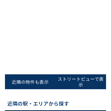
ビルコード：
172272
をお伝えいただくと
スムーズにご案内できます
ストリートビューで表
近隣の物件も表示
示
0120-620-213
平日 9:00〜18:00
近隣の駅・エリアから探す