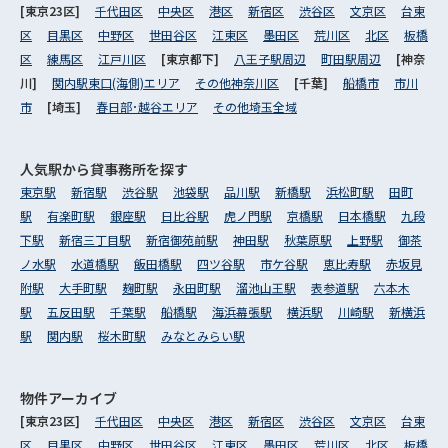
[東京23区]
千代田区
中央区
港区
新宿区
渋谷区
文京区
台東
区
目黒区
中野区
世田谷区
江東区
墨田区
荒川区
北区
板橋
区
練馬区
江戸川区
[東京都下]
八王子駅周辺
町田駅周辺
[神奈
川]
関内駅東口(海側)エリア
その他神奈川区
[千葉]
船橋市
市川
市
[埼玉]
春日部･越谷エリア
その他埼玉全域
人気駅から
貸事務所を探す
東京駅
新宿駅
渋谷駅
池袋駅
品川駅
新橋駅
浜松町駅
田町
駅
有楽町駅
銀座駅
日比谷駅
虎ノ門駅
京橋駅
日本橋駅
九段
下駅
新宿三丁目駅
新宿御苑前駅
神田駅
秋葉原駅
上野駅
御茶
ノ水駅
水道橋駅
飯田橋駅
四ツ谷駅
市ケ谷駅
恵比寿駅
赤坂見
附駅
大手町駅
麹町駅
永田町駅
溜池山王駅
表参道駅
六本木
駅
五反田駅
千葉駅
船橋駅
海浜幕張駅
横浜駅
川崎駅
新横浜
駅
関内駅
桜木町駅
みなとみらい駅
物件アーカイブ
[東京23区]
千代田区
中央区
港区
新宿区
渋谷区
文京区
台東
区
目黒区
中野区
世田谷区
江東区
墨田区
荒川区
北区
板橋