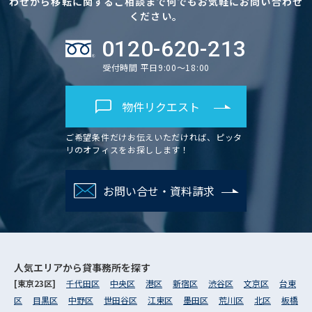
わせから移転に関するご相談まで何でもお気軽にお問い合わせ
ください。
0120-620-213
受付時間 平日9:00～18:00
物件リクエスト
ご希望条件だけお伝えいただければ、ピッタ
リのオフィスをお探しします！
お問い合せ・資料請求
人気エリアから
貸事務所を探す
[東京23区]
千代田区
中央区
港区
新宿区
渋谷区
文京区
台東
区
目黒区
中野区
世田谷区
江東区
墨田区
荒川区
北区
板橋