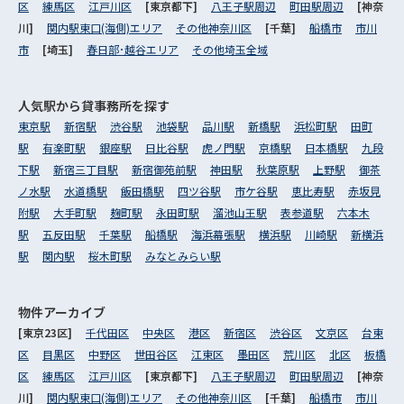
区
練馬区
江戸川区
[東京都下]
八王子駅周辺
町田駅周辺
[神奈
川]
関内駅東口(海側)エリア
その他神奈川区
[千葉]
船橋市
市川
市
[埼玉]
春日部･越谷エリア
その他埼玉全域
人気駅から
貸事務所を探す
東京駅
新宿駅
渋谷駅
池袋駅
品川駅
新橋駅
浜松町駅
田町
駅
有楽町駅
銀座駅
日比谷駅
虎ノ門駅
京橋駅
日本橋駅
九段
下駅
新宿三丁目駅
新宿御苑前駅
神田駅
秋葉原駅
上野駅
御茶
ノ水駅
水道橋駅
飯田橋駅
四ツ谷駅
市ケ谷駅
恵比寿駅
赤坂見
附駅
大手町駅
麹町駅
永田町駅
溜池山王駅
表参道駅
六本木
駅
五反田駅
千葉駅
船橋駅
海浜幕張駅
横浜駅
川崎駅
新横浜
駅
関内駅
桜木町駅
みなとみらい駅
物件アーカイブ
[東京23区]
千代田区
中央区
港区
新宿区
渋谷区
文京区
台東
区
目黒区
中野区
世田谷区
江東区
墨田区
荒川区
北区
板橋
区
練馬区
江戸川区
[東京都下]
八王子駅周辺
町田駅周辺
[神奈
川]
関内駅東口(海側)エリア
その他神奈川区
[千葉]
船橋市
市川