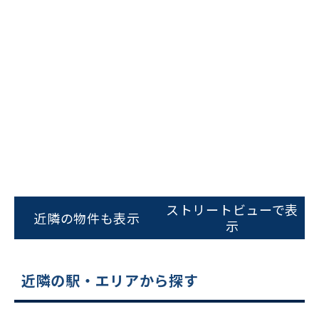
ビルコード：
172272
をお伝えいただくと
スムーズにご案内できます
ストリートビューで表
近隣の物件も表示
示
0120-620-213
平日 9:00〜18:00
近隣の駅・エリアから探す
電話でお問い合わせ