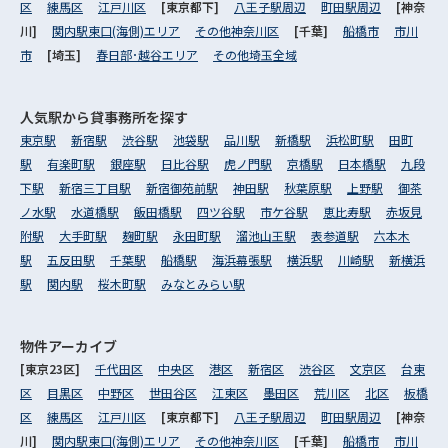
区
練馬区
江戸川区
[東京都下]
八王子駅周辺
町田駅周辺
[神奈
川]
関内駅東口(海側)エリア
その他神奈川区
[千葉]
船橋市
市川
市
[埼玉]
春日部･越谷エリア
その他埼玉全域
人気駅から
貸事務所を探す
東京駅
新宿駅
渋谷駅
池袋駅
品川駅
新橋駅
浜松町駅
田町
駅
有楽町駅
銀座駅
日比谷駅
虎ノ門駅
京橋駅
日本橋駅
九段
下駅
新宿三丁目駅
新宿御苑前駅
神田駅
秋葉原駅
上野駅
御茶
ノ水駅
水道橋駅
飯田橋駅
四ツ谷駅
市ケ谷駅
恵比寿駅
赤坂見
附駅
大手町駅
麹町駅
永田町駅
溜池山王駅
表参道駅
六本木
駅
五反田駅
千葉駅
船橋駅
海浜幕張駅
横浜駅
川崎駅
新横浜
駅
関内駅
桜木町駅
みなとみらい駅
物件アーカイブ
[東京23区]
千代田区
中央区
港区
新宿区
渋谷区
文京区
台東
区
目黒区
中野区
世田谷区
江東区
墨田区
荒川区
北区
板橋
区
練馬区
江戸川区
[東京都下]
八王子駅周辺
町田駅周辺
[神奈
川]
関内駅東口(海側)エリア
その他神奈川区
[千葉]
船橋市
市川