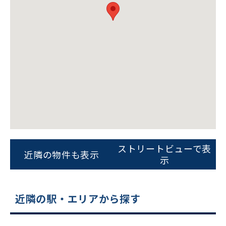
ビルコード：
172272
をお伝えいただくと
スムーズにご案内できます
ストリートビューで表
近隣の物件も表示
示
0120-620-213
平日 9:00〜18:00
近隣の駅・エリアから探す
電話でお問い合わせ