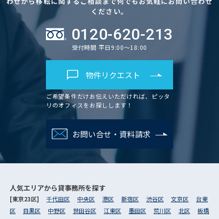
わせから移転に関するご相談まで何でもお気軽にお問い合わせ
ください。
0120-620-213
受付時間 平日9:00～18:00
物件リクエスト
ご希望条件だけお伝えいただければ、ピッタ
リのオフィスをお探しします！
お問い合せ・資料請求
人気エリアから
貸事務所を探す
[東京23区]
千代田区
中央区
港区
新宿区
渋谷区
文京区
台東
区
目黒区
中野区
世田谷区
江東区
墨田区
荒川区
北区
板橋