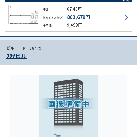
67.46坪
坪数
802,679円
賃料（共益費込）
9,499円
坪単価
ビルコード：184797
ﾜﾀﾔビル