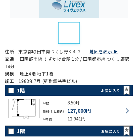
住所
東京都町田市南つくし野3-4-2
地図を表示 ▶︎
交通
田園都市線 すずかけ台駅 1分 / 田園都市線 つくし野駅
18分
規模
地上4階 地下1階
竣⼯
1988年7月 (新耐震基準ビル)
1階
お気に入り
8.50坪
坪数
127,000円
賃料（共益費込）
12,941円
坪単価
1階
お気に入り