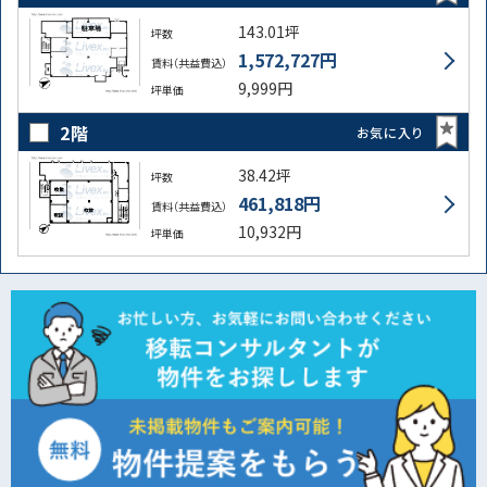
143.01坪
坪数
1,572,727円
賃料（共益費込）
9,999円
坪単価
2階
お気に入り
38.42坪
坪数
461,818円
賃料（共益費込）
10,932円
坪単価