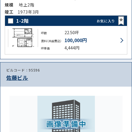
規模
地上2階
竣⼯
1973年3月
1-2階
お気に入り
22.50坪
坪数
100,000円
賃料（共益費込）
4,444円
坪単価
ビルコード：95596
佐藤ビル