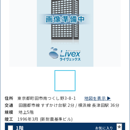
住所
東京都町田市南つくし野3-8-1
地図を表示 ▶︎
交通
田園都市線 すずかけ台駅 2分 / 横浜線 長津田駅 36分
規模
地上5階
竣⼯
1996年3月 (新耐震基準ビル)
1階
お気に入り