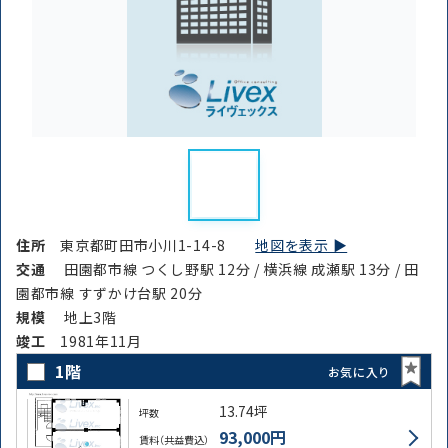
住所
東京都町田市小川1-14-8
地図を表示 ▶︎
交通
田園都市線 つくし野駅 12分 / 横浜線 成瀬駅 13分 / 田
園都市線 すずかけ台駅 20分
規模
地上3階
竣⼯
1981年11月
1階
お気に入り
13.74坪
坪数
93,000円
賃料（共益費込）