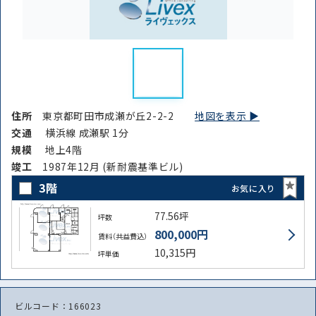
住所
東京都町田市成瀬が丘2-2-2
地図を表示 ▶︎
交通
横浜線 成瀬駅 1分
規模
地上4階
竣⼯
1987年12月 (新耐震基準ビル)
3階
お気に入り
77.56坪
坪数
800,000円
賃料（共益費込）
10,315円
坪単価
ビルコード：166023