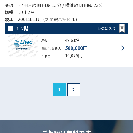
交通
小田原線 町田駅 15分 / 横浜線 町田駅 23分
規模
地上2階
竣⼯
2001年11月 (新耐震基準ビル)
1-2階
お気に入り
49.61坪
坪数
500,000円
賃料（共益費込）
10,079円
坪単価
1
2
ご相談は無料です