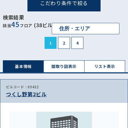
こだわり条件で絞る
検索結果
45
(38ビル)
該当
フロア
1
2
4
基本情報
間取り図表⽰
リスト表⽰
ビルコード：69432
つくし野第2ビル