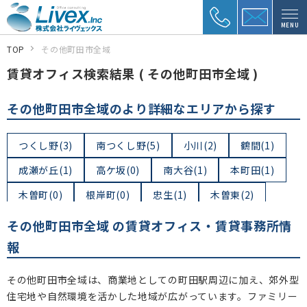
MENU
TOP
その他町田市全域
賃貸オフィス検索結果 ( その他町田市全域 )
その他町田市全域のより詳細なエリアから探す
つくし野(3)
南つくし野(5)
小川(2)
鶴間(1)
成瀬が丘(1)
高ケ坂(0)
南大谷(1)
本町田(1)
木曽町(0)
根岸町(0)
忠生(1)
木曽東(2)
木曽西(0)
玉川学園(4)
東玉川学園(0)
その他町田市全域 の賃貸オフィス・賃貸事務所情
成瀬台(0)
成瀬(4)
南成瀬(4)
上小山田町(0)
報
下小山田町(0)
図師町(0)
小山田桜台(0)
その他町田市全域は、商業地としての町田駅周辺に加え、郊外型
相原町(0)
小山町(1)
常盤町(0)
矢部町(0)
住宅地や自然環境を活かした地域が広がっています。ファミリー