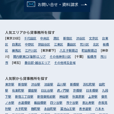
お問い合せ・資料請求
人気エリアから
貸事務所を探す
[東京23区]
千代田区
中央区
港区
新宿区
渋谷区
文京区
台東
区
目黒区
中野区
世田谷区
江東区
墨田区
荒川区
北区
板橋
区
練馬区
江戸川区
[東京都下]
八王子駅周辺
町田駅周辺
[神奈
川]
関内駅東口(海側)エリア
その他神奈川区
[千葉]
船橋市
市川
市
[埼玉]
春日部･越谷エリア
その他埼玉全域
人気駅から
貸事務所を探す
東京駅
新宿駅
渋谷駅
池袋駅
品川駅
新橋駅
浜松町駅
田町
駅
有楽町駅
銀座駅
日比谷駅
虎ノ門駅
京橋駅
日本橋駅
九段
下駅
新宿三丁目駅
新宿御苑前駅
神田駅
秋葉原駅
上野駅
御茶
ノ水駅
水道橋駅
飯田橋駅
四ツ谷駅
市ケ谷駅
恵比寿駅
赤坂見
附駅
大手町駅
麹町駅
永田町駅
溜池山王駅
表参道駅
六本木