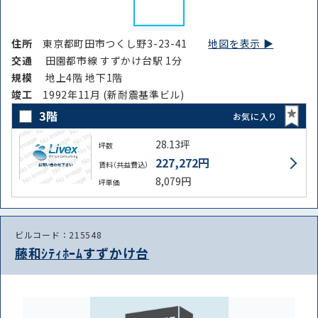
住所
東京都町田市つくし野3-23-41
地図を表示 ▶︎
交通
田園都市線 すずかけ台駅 1分
規模
地上4階 地下1階
竣⼯
1992年11月 (新耐震基準ビル)
3階
お気に入り
28.13坪
坪数
227,272円
賃料（共益費込）
8,079円
坪単価
ビルコード：215548
藤和ｼﾃｨﾎｰﾑすずかけ台