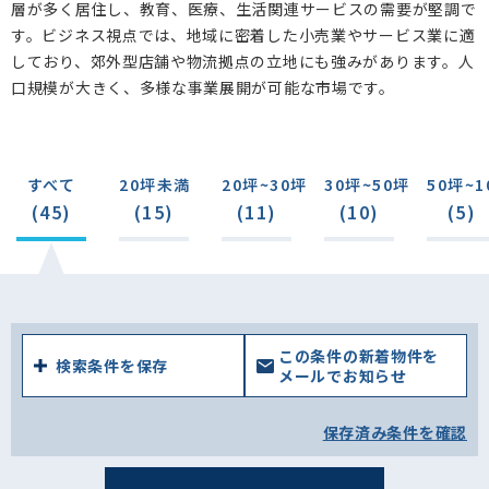
層が多く居住し、教育、医療、生活関連サービスの需要が堅調で
小山ケ丘(1)
真光寺町(0)
広袴町(0)
能ケ谷(4)
す。ビジネス視点では、地域に密着した小売業やサービス業に適
三輪町(0)
三輪緑山(0)
広袴(0)
真光寺(1)
しており、郊外型店舗や物流拠点の立地にも強みがあります。人
口規模が大きく、多様な事業展開が可能な市場です。
鶴川(3)
大蔵町(2)
野津田町(2)
小野路町(2)
金井町(0)
金井(0)
薬師台(0)
山崎町(0)
すべて
20坪未満
20坪~30坪
30坪~50坪
50坪~1
(45)
(15)
(11)
(10)
(5)
この条件の新着物件を
検索条件を保存
メールでお知らせ
保存済み条件を確認