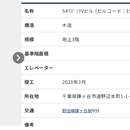
名称
SKﾘﾃﾞﾝﾃVビル
(ビルコード：19
構造
木造
規模
地上3階
基準階面積
エレベーター
竣工
2023年3月
所在地
千葉県鎌ヶ谷市道野辺本町1-1-
交通
6分
野田線鎌ヶ谷駅
備考