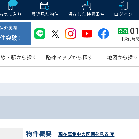
0
お気に入り
最近見た物件
保存した
検索条件
ログイン
仲介実績
01
件突破！
【受付時間
路線・駅から探す
路線マップから探す
地図から探す
物件概要
現在募集中の区画を見る ▼