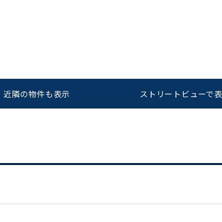
をお伝えいただくと
ビルコード：
172272
スムーズにご案内できます
0120-620-213
近隣の物件も表示
ストリートビューで
平日 9:00〜18:00