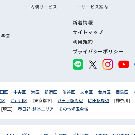
内装サービス
サービス案内
新着情報
サイトマップ
し準備
利用規約
プライバシーポリシー
田区
中央区
港区
新宿区
渋谷区
文京区
台東区
目黒区
馬区
江戸川区
[東京都下]
八王子駅周辺
町田駅周辺
[神奈川]
[埼玉]
春日部･越谷エリア
その他埼玉全域