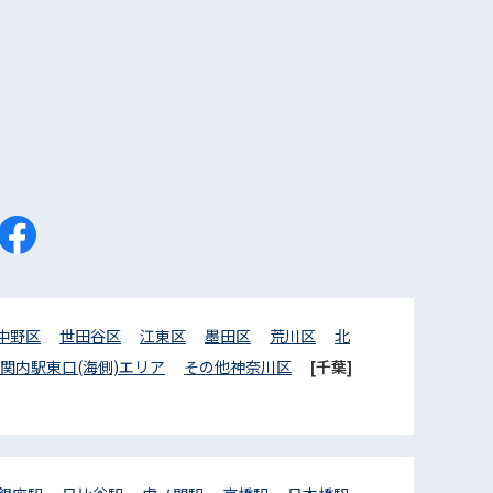
中野区
世田谷区
江東区
墨田区
荒川区
北
関内駅東口(海側)エリア
その他神奈川区
[千葉]