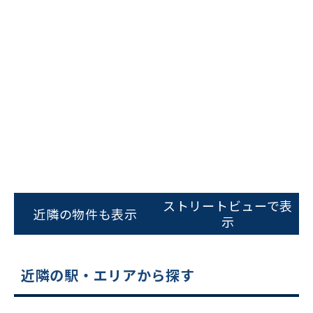
ビルコード：
172272
をお伝えいただくと
スムーズにご案内できます
ストリートビューで表
近隣の物件も表示
示
0120-620-213
平日 9:00〜18:00
近隣の駅・エリアから探す
電話でお問い合わせ