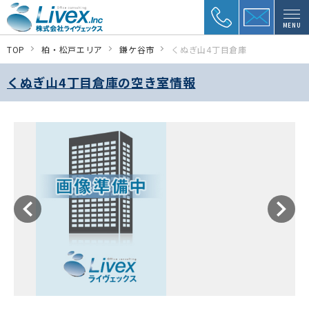
MENU
TOP
柏・松戸エリア
鎌ケ谷市
くぬぎ山4丁目倉庫
くぬぎ山4丁目倉庫の空き室情報