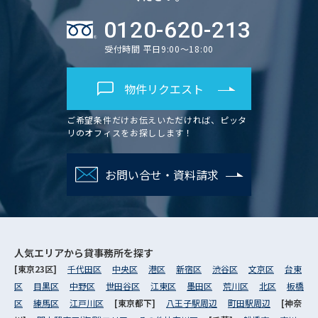
0120-620-213
受付時間 平日9:00～18:00
物件リクエスト
ご希望条件だけお伝えいただければ、ピッタ
リのオフィスをお探しします！
お問い合せ・資料請求
人気エリアから
貸事務所を探す
[東京23区]
千代田区
中央区
港区
新宿区
渋谷区
文京区
台東
区
目黒区
中野区
世田谷区
江東区
墨田区
荒川区
北区
板橋
区
練馬区
江戸川区
[東京都下]
八王子駅周辺
町田駅周辺
[神奈