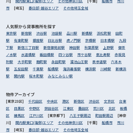
川]
関内駅東口(海側)エリア
その他神奈川区
[千葉]
船橋市
市川
市
[埼玉]
春日部･越谷エリア
その他埼玉全域
人気駅から
貸事務所を探す
東京駅
新宿駅
渋谷駅
池袋駅
品川駅
新橋駅
浜松町駅
田町
駅
有楽町駅
銀座駅
日比谷駅
虎ノ門駅
京橋駅
日本橋駅
九段
下駅
新宿三丁目駅
新宿御苑前駅
神田駅
秋葉原駅
上野駅
御茶
ノ水駅
水道橋駅
飯田橋駅
四ツ谷駅
市ケ谷駅
恵比寿駅
赤坂見
附駅
大手町駅
麹町駅
永田町駅
溜池山王駅
表参道駅
六本木
駅
五反田駅
千葉駅
船橋駅
海浜幕張駅
横浜駅
川崎駅
新横浜
駅
関内駅
桜木町駅
みなとみらい駅
物件アーカイブ
[東京23区]
千代田区
中央区
港区
新宿区
渋谷区
文京区
台東
区
目黒区
中野区
世田谷区
江東区
墨田区
荒川区
北区
板橋
区
練馬区
江戸川区
[東京都下]
八王子駅周辺
町田駅周辺
[神奈
川]
関内駅東口(海側)エリア
その他神奈川区
[千葉]
船橋市
市川
市
[埼玉]
春日部･越谷エリア
その他埼玉全域