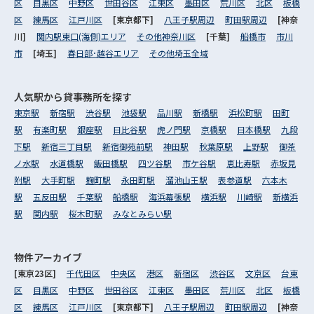
区
目黒区
中野区
世田谷区
江東区
墨田区
荒川区
北区
板橋
区
練馬区
江戸川区
[東京都下]
八王子駅周辺
町田駅周辺
[神奈
川]
関内駅東口(海側)エリア
その他神奈川区
[千葉]
船橋市
市川
市
[埼玉]
春日部･越谷エリア
その他埼玉全域
人気駅から
貸事務所を探す
東京駅
新宿駅
渋谷駅
池袋駅
品川駅
新橋駅
浜松町駅
田町
駅
有楽町駅
銀座駅
日比谷駅
虎ノ門駅
京橋駅
日本橋駅
九段
下駅
新宿三丁目駅
新宿御苑前駅
神田駅
秋葉原駅
上野駅
御茶
ノ水駅
水道橋駅
飯田橋駅
四ツ谷駅
市ケ谷駅
恵比寿駅
赤坂見
附駅
大手町駅
麹町駅
永田町駅
溜池山王駅
表参道駅
六本木
駅
五反田駅
千葉駅
船橋駅
海浜幕張駅
横浜駅
川崎駅
新横浜
駅
関内駅
桜木町駅
みなとみらい駅
物件アーカイブ
[東京23区]
千代田区
中央区
港区
新宿区
渋谷区
文京区
台東
区
目黒区
中野区
世田谷区
江東区
墨田区
荒川区
北区
板橋
区
練馬区
江戸川区
[東京都下]
八王子駅周辺
町田駅周辺
[神奈