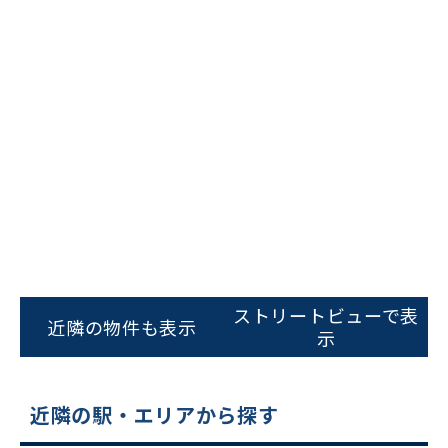
ビルコード：
172272
をお伝えいただくと
スムーズにご案内できます
ストリートビューで表
近隣の物件も表示
示
0120-620-213
平日 9:00〜18:00
近隣の駅・エリアから探す
電話でお問い合わせ