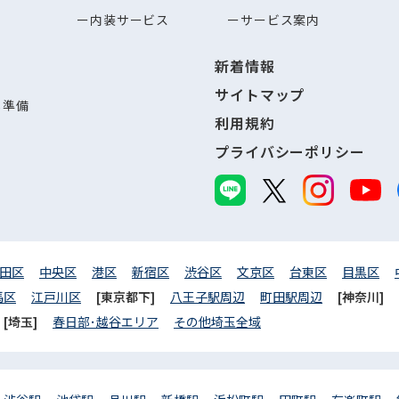
内装サービス
サービス案内
新着情報
サイトマップ
し準備
利用規約
プライバシーポリシー
田区
中央区
港区
新宿区
渋谷区
文京区
台東区
目黒区
馬区
江戸川区
[東京都下]
八王子駅周辺
町田駅周辺
[神奈川]
[埼玉]
春日部･越谷エリア
その他埼玉全域