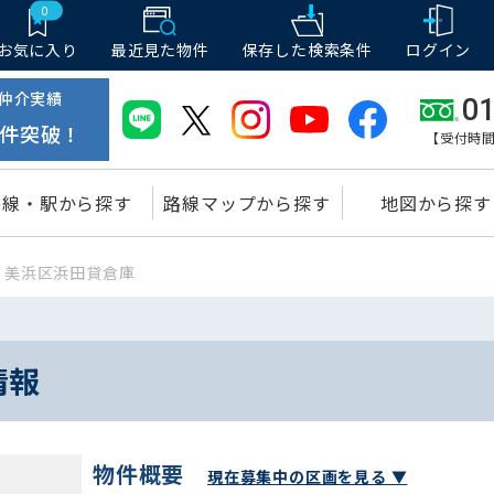
0
お気に入り
最近見た物件
保存した
検索条件
ログイン
仲介実績
01
件突破！
【受付時間
路線・駅から探す
路線マップから探す
地図から探す
美浜区浜田貸倉庫
情報
物件概要
現在募集中の区画を見る ▼