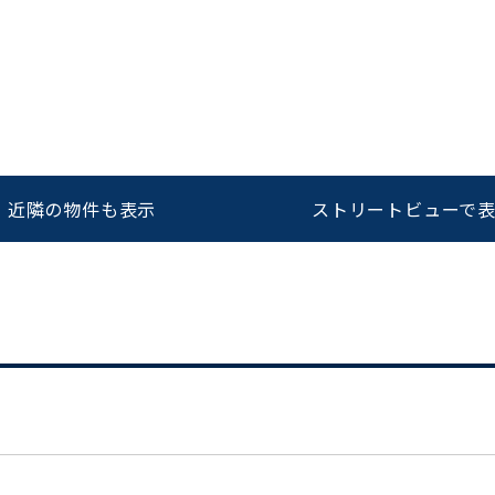
をお伝えいただくと
ビルコード：
172272
スムーズにご案内できます
0120-620-213
近隣の物件も表示
ストリートビューで
平日 9:00〜18:00