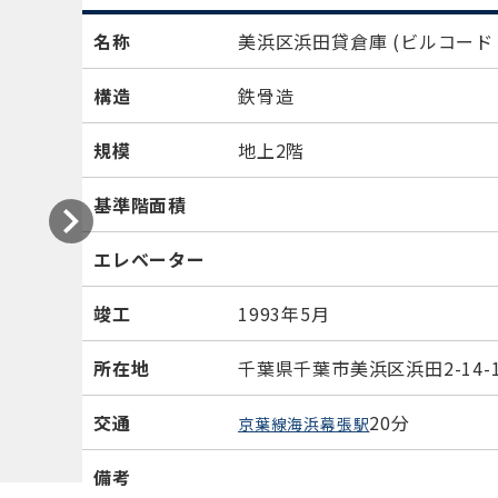
名称
美浜区浜田貸倉庫
(ビルコード：
構造
鉄骨造
規模
地上2階
基準階面積
エレベーター
竣工
1993年5月
所在地
千葉県千葉市美浜区浜田2-14-
交通
20分
京葉線海浜幕張駅
備考