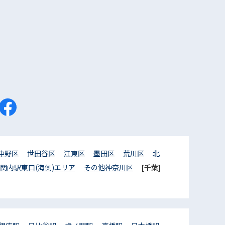
中野区
世田谷区
江東区
墨田区
荒川区
北
関内駅東口(海側)エリア
その他神奈川区
[千葉]