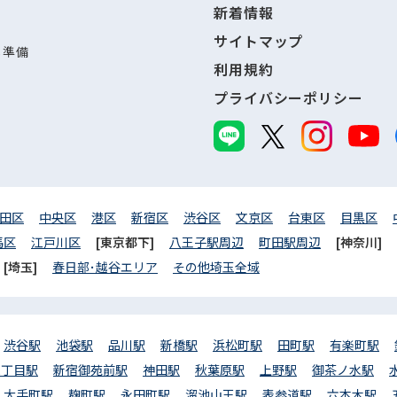
新着情報
サイトマップ
し準備
利用規約
プライバシーポリシー
田区
中央区
港区
新宿区
渋谷区
文京区
台東区
目黒区
馬区
江戸川区
[東京都下]
八王子駅周辺
町田駅周辺
[神奈川]
[埼玉]
春日部･越谷エリア
その他埼玉全域
渋谷駅
池袋駅
品川駅
新橋駅
浜松町駅
田町駅
有楽町駅
三丁目駅
新宿御苑前駅
神田駅
秋葉原駅
上野駅
御茶ノ水駅
大手町駅
麹町駅
永田町駅
溜池山王駅
表参道駅
六本木駅