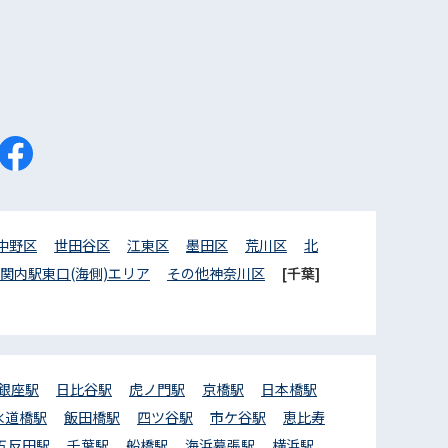
中野区
世田谷区
江東区
墨田区
荒川区
北
関内駅東口(海側)エリア
その他神奈川区
[千葉]
銀座駅
日比谷駅
虎ノ門駅
京橋駅
日本橋駅
水道橋駅
飯田橋駅
四ツ谷駅
市ケ谷駅
恵比寿
五反田駅
千葉駅
船橋駅
海浜幕張駅
横浜駅