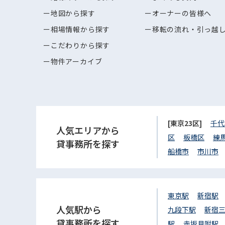
地図から探す
オーナーの皆様へ
相場情報から探す
移転の流れ・引っ越
こだわりから探す
物件アーカイブ
[東京23区]
千代
人気エリアから
区
板橋区
練
貸事務所を探す
船橋市
市川市
東京駅
新宿駅
人気駅から
九段下駅
新宿
貸事務所を探す
駅
赤坂見附駅