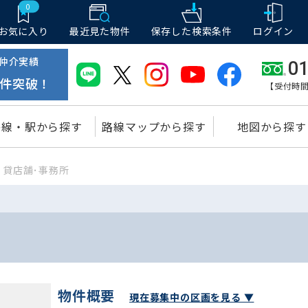
0
お気に入り
最近見た物件
保存した
検索条件
ログイン
仲介実績
01
件突破！
【受付時間
路線・駅から探す
路線マップから探す
地図から探す
貸店舗･事務所
物件概要
現在募集中の区画を見る ▼