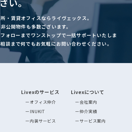
さい。
務所・賃貸オフィスならライヴェックス。
に非公開物件も多数ございます。
ーフォローまでワンストップで一括サポートいたしま
ご相談まで何でもお気軽にお問い合わせください。
Livexのサービス
Livexについて
オフィス仲介
会社案内
INUKIT
仲介実績
内装サービス
サービス案内