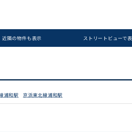
をお伝えいただくと
ビルコード：
172272
スムーズにご案内できます
近隣の物件も表示
ストリートビューで
0120-620-213
平日 9:00〜18:00
線浦和駅
京浜東北線浦和駅