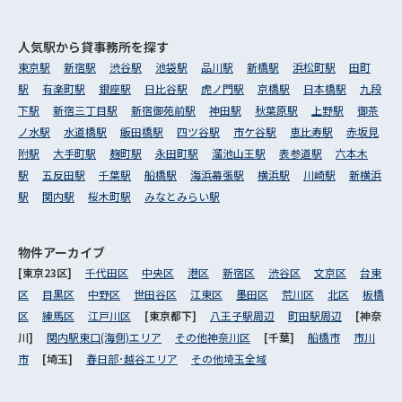
人気駅から
貸事務所を探す
東京駅
新宿駅
渋谷駅
池袋駅
品川駅
新橋駅
浜松町駅
田町
駅
有楽町駅
銀座駅
日比谷駅
虎ノ門駅
京橋駅
日本橋駅
九段
下駅
新宿三丁目駅
新宿御苑前駅
神田駅
秋葉原駅
上野駅
御茶
ノ水駅
水道橋駅
飯田橋駅
四ツ谷駅
市ケ谷駅
恵比寿駅
赤坂見
附駅
大手町駅
麹町駅
永田町駅
溜池山王駅
表参道駅
六本木
駅
五反田駅
千葉駅
船橋駅
海浜幕張駅
横浜駅
川崎駅
新横浜
駅
関内駅
桜木町駅
みなとみらい駅
物件アーカイブ
[東京23区]
千代田区
中央区
港区
新宿区
渋谷区
文京区
台東
区
目黒区
中野区
世田谷区
江東区
墨田区
荒川区
北区
板橋
区
練馬区
江戸川区
[東京都下]
八王子駅周辺
町田駅周辺
[神奈
川]
関内駅東口(海側)エリア
その他神奈川区
[千葉]
船橋市
市川
市
[埼玉]
春日部･越谷エリア
その他埼玉全域