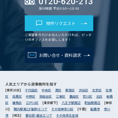
0120-620-213
受付時間 平日9:00～18:00
物件リクエスト
ご希望条件だけお伝えいただければ、ピッタ
リのオフィスをお探しします！
お問い合せ・資料請求
人気エリアから
貸事務所を探す
[東京23区]
千代田区
中央区
港区
新宿区
渋谷区
文京区
台東
区
目黒区
中野区
世田谷区
江東区
墨田区
荒川区
北区
板橋
区
練馬区
江戸川区
[東京都下]
八王子駅周辺
町田駅周辺
[神奈
川]
関内駅東口(海側)エリア
その他神奈川区
[千葉]
船橋市
市川
市
[埼玉]
春日部･越谷エリア
その他埼玉全域