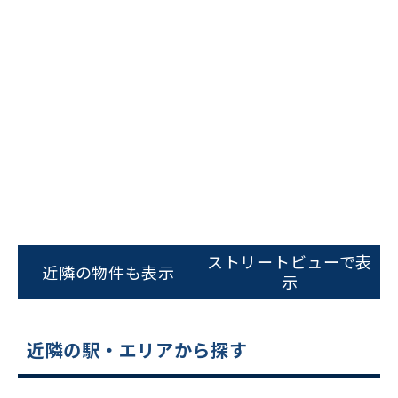
ビルコード：
172272
をお伝えいただくと
スムーズにご案内できます
ストリートビューで表
近隣の物件も表示
示
0120-620-213
平日 9:00〜18:00
近隣の駅・エリアから探す
電話でお問い合わせ