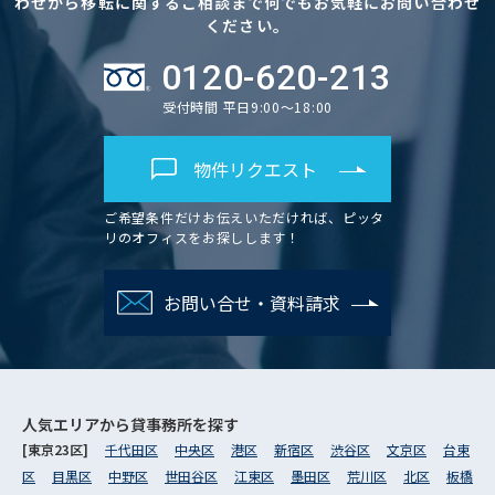
わせから移転に関するご相談まで何でもお気軽にお問い合わせ
ください。
0120-620-213
受付時間 平日9:00～18:00
物件リクエスト
ご希望条件だけお伝えいただければ、ピッタ
リのオフィスをお探しします！
お問い合せ・資料請求
人気エリアから
貸事務所を探す
[東京23区]
千代田区
中央区
港区
新宿区
渋谷区
文京区
台東
区
目黒区
中野区
世田谷区
江東区
墨田区
荒川区
北区
板橋