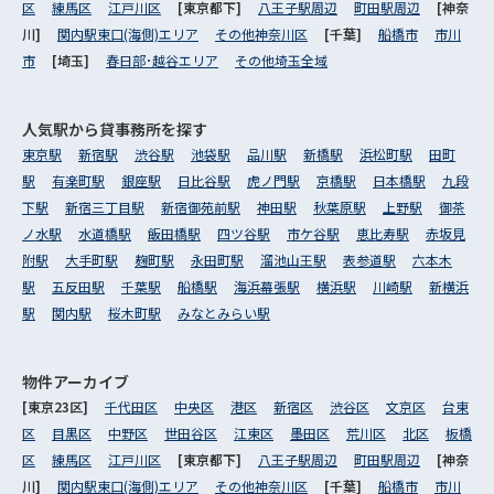
区
練馬区
江戸川区
[東京都下]
八王子駅周辺
町田駅周辺
[神奈
川]
関内駅東口(海側)エリア
その他神奈川区
[千葉]
船橋市
市川
市
[埼玉]
春日部･越谷エリア
その他埼玉全域
人気駅から
貸事務所を探す
東京駅
新宿駅
渋谷駅
池袋駅
品川駅
新橋駅
浜松町駅
田町
駅
有楽町駅
銀座駅
日比谷駅
虎ノ門駅
京橋駅
日本橋駅
九段
下駅
新宿三丁目駅
新宿御苑前駅
神田駅
秋葉原駅
上野駅
御茶
ノ水駅
水道橋駅
飯田橋駅
四ツ谷駅
市ケ谷駅
恵比寿駅
赤坂見
附駅
大手町駅
麹町駅
永田町駅
溜池山王駅
表参道駅
六本木
駅
五反田駅
千葉駅
船橋駅
海浜幕張駅
横浜駅
川崎駅
新横浜
駅
関内駅
桜木町駅
みなとみらい駅
物件アーカイブ
[東京23区]
千代田区
中央区
港区
新宿区
渋谷区
文京区
台東
区
目黒区
中野区
世田谷区
江東区
墨田区
荒川区
北区
板橋
区
練馬区
江戸川区
[東京都下]
八王子駅周辺
町田駅周辺
[神奈
川]
関内駅東口(海側)エリア
その他神奈川区
[千葉]
船橋市
市川