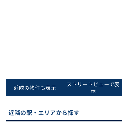
ビルコード：
172272
をお伝えいただくと
スムーズにご案内できます
ストリートビューで表
近隣の物件も表示
示
0120-620-213
平日 9:00〜18:00
近隣の駅・エリアから探す
電話でお問い合わせ