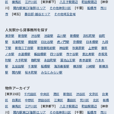
区
練馬区
江戸川区
[東京都下]
八王子駅周辺
町田駅周辺
[神奈
川]
関内駅東口(海側)エリア
その他神奈川区
[千葉]
船橋市
市川
市
[埼玉]
春日部･越谷エリア
その他埼玉全域
人気駅から
貸事務所を探す
東京駅
新宿駅
渋谷駅
池袋駅
品川駅
新橋駅
浜松町駅
田町
駅
有楽町駅
銀座駅
日比谷駅
虎ノ門駅
京橋駅
日本橋駅
九段
下駅
新宿三丁目駅
新宿御苑前駅
神田駅
秋葉原駅
上野駅
御茶
ノ水駅
水道橋駅
飯田橋駅
四ツ谷駅
市ケ谷駅
恵比寿駅
赤坂見
附駅
大手町駅
麹町駅
永田町駅
溜池山王駅
表参道駅
六本木
駅
五反田駅
千葉駅
船橋駅
海浜幕張駅
横浜駅
川崎駅
新横浜
駅
関内駅
桜木町駅
みなとみらい駅
物件アーカイブ
[東京23区]
千代田区
中央区
港区
新宿区
渋谷区
文京区
台東
区
目黒区
中野区
世田谷区
江東区
墨田区
荒川区
北区
板橋
区
練馬区
江戸川区
[東京都下]
八王子駅周辺
町田駅周辺
[神奈
川]
関内駅東口(海側)エリア
その他神奈川区
[千葉]
船橋市
市川