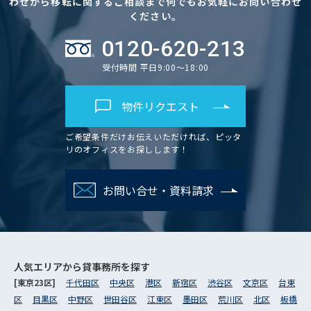
わせから移転に関するご相談まで何でもお気軽にお問い合わせ
ください。
0120-620-213
受付時間 平日9:00～18:00
物件リクエスト
ご希望条件だけお伝えいただければ、ピッタ
リのオフィスをお探しします！
お問い合せ・資料請求
人気エリアから
貸事務所を探す
[東京23区]
千代田区
中央区
港区
新宿区
渋谷区
文京区
台東
区
目黒区
中野区
世田谷区
江東区
墨田区
荒川区
北区
板橋