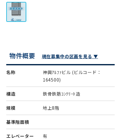
物件概要
現在募集中の区画を見る ▼
名称
神興ｱﾙﾌｧビル
(ビルコード：
164500)
構造
鉄骨鉄筋ｺﾝｸﾘｰﾄ造
規模
地上8階
基準階面積
エレベーター
有