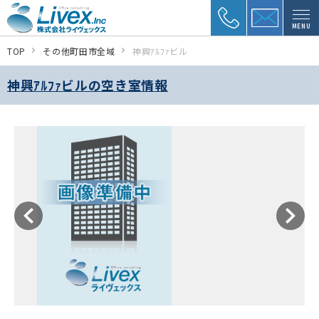
MENU
TOP
その他町田市全域
神興ｱﾙﾌｧビル
神興ｱﾙﾌｧビルの空き室情報