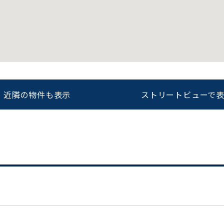
をお伝えいただくと
ビルコード：
172272
スムーズにご案内できます
0120-620-213
近隣の物件も表示
ストリートビューで
平日 9:00〜18:00