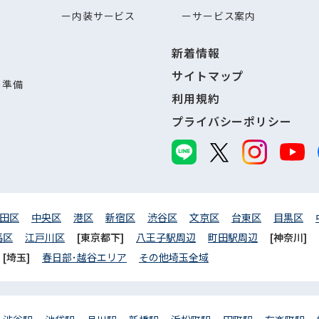
内装サービス
サービス案内
新着情報
サイトマップ
し準備
利用規約
プライバシーポリシー
田区
中央区
港区
新宿区
渋谷区
文京区
台東区
目黒区
馬区
江戸川区
[東京都下]
八王子駅周辺
町田駅周辺
[神奈川]
[埼玉]
春日部･越谷エリア
その他埼玉全域