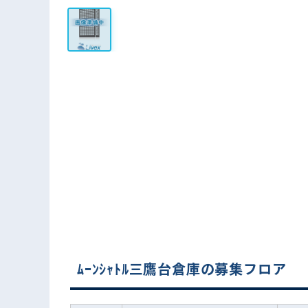
ﾑｰﾝｼｬﾄﾙ三鷹台倉庫の募集フロア