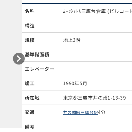
名称
ﾑｰﾝｼｬﾄﾙ三鷹台倉庫
(ビルコード
構造
規模
地上3階
基準階面積
エレベーター
竣工
1990年5月
所在地
東京都三鷹市井の頭1-13-39
交通
4分
井の頭線三鷹台駅
備考