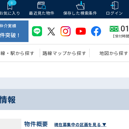
0
お気に入り
最近見た物件
保存した
検索条件
ログイン
仲介実績
01
件突破！
【受付時間
路線・駅から探す
路線マップから探す
地図から探す
室情報
物件概要
現在募集中の区画を見る ▼