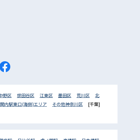
中野区
世田谷区
江東区
墨田区
荒川区
北
関内駅東口(海側)エリア
その他神奈川区
[千葉]