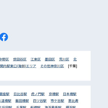
中野区
世田谷区
江東区
墨田区
荒川区
北
関内駅東口(海側)エリア
その他神奈川区
[千葉]
銀座駅
日比谷駅
虎ノ門駅
京橋駅
日本橋駅
水道橋駅
飯田橋駅
四ツ谷駅
市ケ谷駅
恵比寿
五反田駅
千葉駅
船橋駅
海浜幕張駅
横浜駅