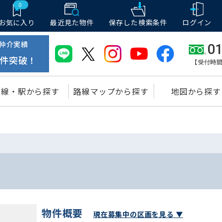
0
お気に入り
最近見た物件
保存した
検索条件
ログイン
仲介実績
01
件突破！
【受付時間
路線・駅から探す
路線マップから探す
地図から探す
物件概要
現在募集中の区画を見る ▼