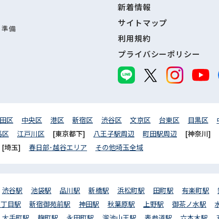
新着情報
サイトマップ
し準備
利用規約
プライバシーポリシー
田区
中央区
港区
新宿区
渋谷区
文京区
台東区
目黒区
馬区
江戸川区
[東京都下]
八王子駅周辺
町田駅周辺
[神奈川]
[埼玉]
春日部･越谷エリア
その他埼玉全域
渋谷駅
池袋駅
品川駅
新橋駅
浜松町駅
田町駅
有楽町駅
三丁目駅
新宿御苑前駅
神田駅
秋葉原駅
上野駅
御茶ノ水駅
大手町駅
麹町駅
永田町駅
溜池山王駅
表参道駅
六本木駅