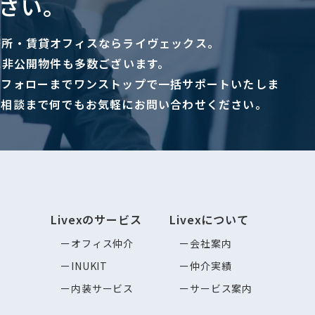
さい。
務所・賃貸オフィスならライヴェックス。
に非公開物件も多数ございます。
ーフォローまでワンストップで一括サポートいたしま
ご相談まで何でもお気軽にお問い合わせください。
Livexのサービス
Livexについて
オフィス仲介
会社案内
INUKIT
仲介実績
内装サービス
サービス案内