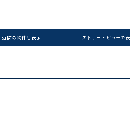
をお伝えいただくと
ビルコード：
172272
スムーズにご案内できます
近隣の物件も表示
ストリートビューで
0120-620-213
平日 9:00〜18:00