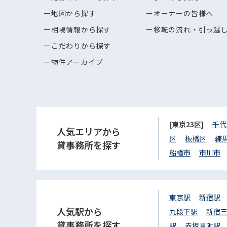
地図から探す
オーナーの皆様へ
相場情報から探す
移転の流れ・引っ越
こだわりから探す
物件アーカイブ
[東京23区]
千代
人気エリアから
区
板橋区
練
貸事務所を探す
船橋市
市川市
東京駅
新宿駅
人気駅から
九段下駅
新宿
貸事務所を探す
駅
赤坂見附駅