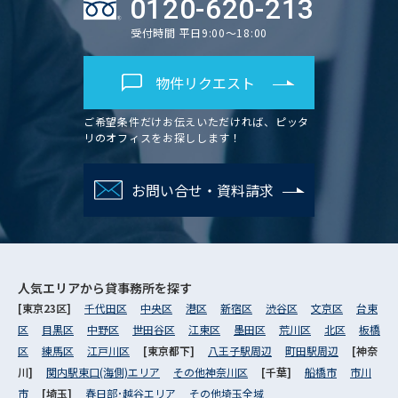
0120-620-213
受付時間 平日9:00～18:00
物件リクエスト
ご希望条件だけお伝えいただければ、ピッタ
リのオフィスをお探しします！
お問い合せ・資料請求
人気エリアから
貸事務所を探す
[東京23区]
千代田区
中央区
港区
新宿区
渋谷区
文京区
台東
区
目黒区
中野区
世田谷区
江東区
墨田区
荒川区
北区
板橋
区
練馬区
江戸川区
[東京都下]
八王子駅周辺
町田駅周辺
[神奈
川]
関内駅東口(海側)エリア
その他神奈川区
[千葉]
船橋市
市川
市
[埼玉]
春日部･越谷エリア
その他埼玉全域