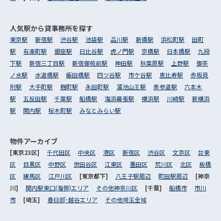
人気駅から
貸事務所を探す
東京駅
新宿駅
渋谷駅
池袋駅
品川駅
新橋駅
浜松町駅
田町
駅
有楽町駅
銀座駅
日比谷駅
虎ノ門駅
京橋駅
日本橋駅
九段
下駅
新宿三丁目駅
新宿御苑前駅
神田駅
秋葉原駅
上野駅
御茶
ノ水駅
水道橋駅
飯田橋駅
四ツ谷駅
市ケ谷駅
恵比寿駅
赤坂見
附駅
大手町駅
麹町駅
永田町駅
溜池山王駅
表参道駅
六本木
駅
五反田駅
千葉駅
船橋駅
海浜幕張駅
横浜駅
川崎駅
新横浜
駅
関内駅
桜木町駅
みなとみらい駅
物件アーカイブ
[東京23区]
千代田区
中央区
港区
新宿区
渋谷区
文京区
台東
区
目黒区
中野区
世田谷区
江東区
墨田区
荒川区
北区
板橋
区
練馬区
江戸川区
[東京都下]
八王子駅周辺
町田駅周辺
[神奈
川]
関内駅東口(海側)エリア
その他神奈川区
[千葉]
船橋市
市川
市
[埼玉]
春日部･越谷エリア
その他埼玉全域