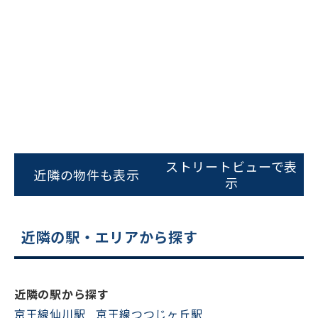
ビルコード：
172272
ストリートビューで表
をお伝えいただくと
近隣の物件も表示
示
スムーズにご案内できます
0120-620-213
近隣の駅・エリアから探す
平日 9:00〜18:00
電話でお問い合わせ
近隣の駅から探す
京王線仙川駅
京王線つつじヶ丘駅