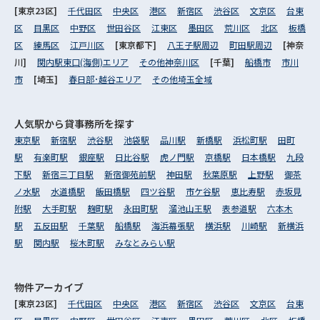
[東京23区]
千代田区
中央区
港区
新宿区
渋谷区
文京区
台東
区
目黒区
中野区
世田谷区
江東区
墨田区
荒川区
北区
板橋
区
練馬区
江戸川区
[東京都下]
八王子駅周辺
町田駅周辺
[神奈
川]
関内駅東口(海側)エリア
その他神奈川区
[千葉]
船橋市
市川
市
[埼玉]
春日部･越谷エリア
その他埼玉全域
人気駅から
貸事務所を探す
東京駅
新宿駅
渋谷駅
池袋駅
品川駅
新橋駅
浜松町駅
田町
駅
有楽町駅
銀座駅
日比谷駅
虎ノ門駅
京橋駅
日本橋駅
九段
下駅
新宿三丁目駅
新宿御苑前駅
神田駅
秋葉原駅
上野駅
御茶
ノ水駅
水道橋駅
飯田橋駅
四ツ谷駅
市ケ谷駅
恵比寿駅
赤坂見
附駅
大手町駅
麹町駅
永田町駅
溜池山王駅
表参道駅
六本木
駅
五反田駅
千葉駅
船橋駅
海浜幕張駅
横浜駅
川崎駅
新横浜
駅
関内駅
桜木町駅
みなとみらい駅
物件アーカイブ
[東京23区]
千代田区
中央区
港区
新宿区
渋谷区
文京区
台東