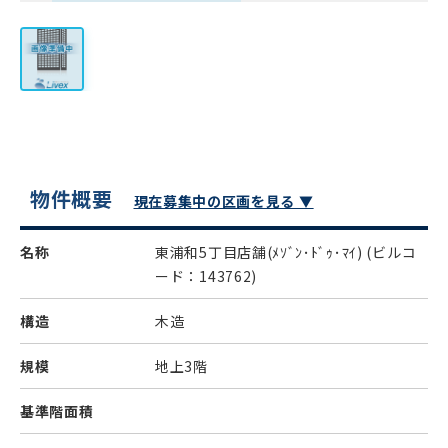
物件概要
現在募集中の区画を見る ▼
名称
東浦和5丁目店舗(ﾒｿﾞﾝ･ﾄﾞｩ･ﾏｲ)
(ビルコ
ード：143762)
構造
木造
規模
地上3階
基準階面積