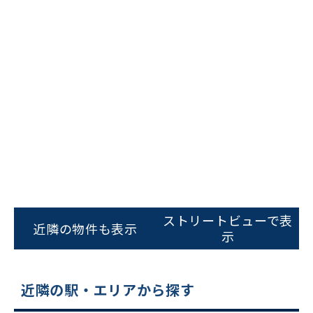
ビルコード：
172272
をお伝えいただくと
スムーズにご案内できます
ストリートビューで表
近隣の物件も表示
示
0120-620-213
平日 9:00〜18:00
近隣の駅・エリアから探す
電話でお問い合わせ