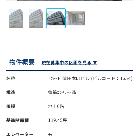
物件概要
現在募集中の区画を見る ▼
名称
ｱｸｼｰﾄﾞ蒲田本町ビル
(ビルコード：1354)
構造
鉄筋ｺﾝｸﾘｰﾄ造
規模
地上6階
基準階面積
119.45坪
エレベーター
有