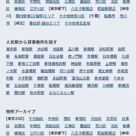
区
目黒区
中野区
世田谷区
江東区
墨田区
荒川区
北区
板橋
区
練馬区
江戸川区
[東京都下]
八王子駅周辺
町田駅周辺
[神奈
川]
関内駅東口(海側)エリア
その他神奈川区
[千葉]
船橋市
市川
市
[埼玉]
春日部･越谷エリア
その他埼玉全域
人気駅から
貸事務所を探す
東京駅
新宿駅
渋谷駅
池袋駅
品川駅
新橋駅
浜松町駅
田町
駅
有楽町駅
銀座駅
日比谷駅
虎ノ門駅
京橋駅
日本橋駅
九段
下駅
新宿三丁目駅
新宿御苑前駅
神田駅
秋葉原駅
上野駅
御茶
ノ水駅
水道橋駅
飯田橋駅
四ツ谷駅
市ケ谷駅
恵比寿駅
赤坂見
附駅
大手町駅
麹町駅
永田町駅
溜池山王駅
表参道駅
六本木
駅
五反田駅
千葉駅
船橋駅
海浜幕張駅
横浜駅
川崎駅
新横浜
駅
関内駅
桜木町駅
みなとみらい駅
物件アーカイブ
[東京23区]
千代田区
中央区
港区
新宿区
渋谷区
文京区
台東
区
目黒区
中野区
世田谷区
江東区
墨田区
荒川区
北区
板橋
区
練馬区
江戸川区
[東京都下]
八王子駅周辺
町田駅周辺
[神奈