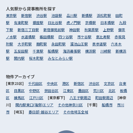
人気駅から
貸事務所を探す
東京駅
新宿駅
渋谷駅
池袋駅
品川駅
新橋駅
浜松町駅
田町
駅
有楽町駅
銀座駅
日比谷駅
虎ノ門駅
京橋駅
日本橋駅
九段
下駅
新宿三丁目駅
新宿御苑前駅
神田駅
秋葉原駅
上野駅
御茶
ノ水駅
水道橋駅
飯田橋駅
四ツ谷駅
市ケ谷駅
恵比寿駅
赤坂見
附駅
大手町駅
麹町駅
永田町駅
溜池山王駅
表参道駅
六本木
駅
五反田駅
千葉駅
船橋駅
海浜幕張駅
横浜駅
川崎駅
新横浜
駅
関内駅
桜木町駅
みなとみらい駅
物件アーカイブ
[東京23区]
千代田区
中央区
港区
新宿区
渋谷区
文京区
台東
区
目黒区
中野区
世田谷区
江東区
墨田区
荒川区
北区
板橋
区
練馬区
江戸川区
[東京都下]
八王子駅周辺
町田駅周辺
[神奈
川]
関内駅東口(海側)エリア
その他神奈川区
[千葉]
船橋市
市川
市
[埼玉]
春日部･越谷エリア
その他埼玉全域