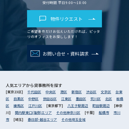
受付時間 平日9:00～18:00
物件リクエスト
ご希望条件だけお伝えいただければ、ピッタ
リのオフィスをお探しします！
お問い合せ・資料請求
人気エリアから
貸事務所を探す
[東京23区]
千代田区
中央区
港区
新宿区
渋谷区
文京区
台東
区
目黒区
中野区
世田谷区
江東区
墨田区
荒川区
北区
板橋
区
練馬区
江戸川区
[東京都下]
八王子駅周辺
町田駅周辺
[神奈
川]
関内駅東口(海側)エリア
その他神奈川区
[千葉]
船橋市
市川
市
[埼玉]
春日部･越谷エリア
その他埼玉全域