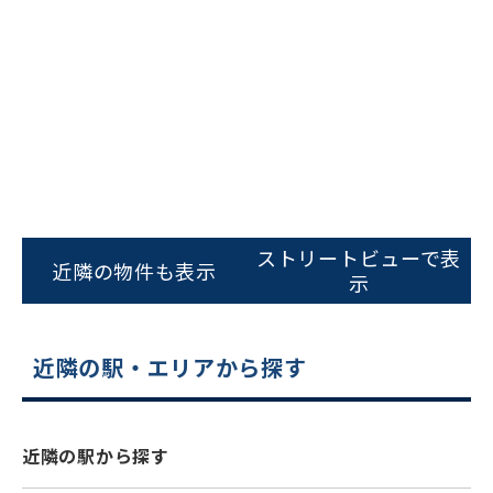
ビルコード：
172272
をお伝えいただくと
ストリートビューで表
近隣の物件も表示
スムーズにご案内できます
示
0120-620-213
平日 9:00〜18:00
近隣の駅・エリアから探す
電話でお問い合わせ
近隣の駅から探す
フォームでお問い合わせ