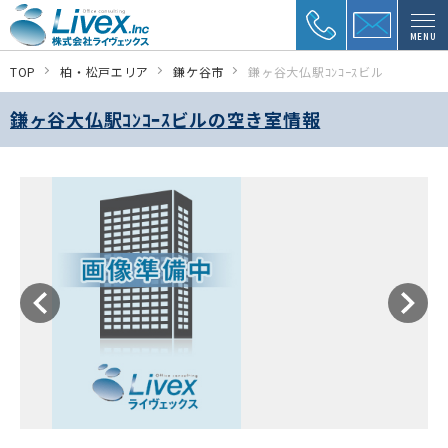
MENU
TOP
柏・松戸エリア
鎌ケ谷市
鎌ヶ谷大仏駅ｺﾝｺｰｽビル
鎌ヶ谷大仏駅ｺﾝｺｰｽビルの空き室情報