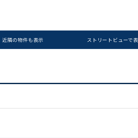
をお伝えいただくと
ビルコード：
172272
スムーズにご案内できます
近隣の物件も表示
ストリートビューで
0120-620-213
平日 9:00〜18:00