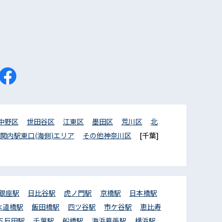
中野区
世田谷区
江東区
墨田区
荒川区
北
関内駅東口(海側)エリア
その他神奈川区
[千葉]
銀座駅
日比谷駅
虎ノ門駅
京橋駅
日本橋駅
水道橋駅
飯田橋駅
四ツ谷駅
市ケ谷駅
恵比寿
五反田駅
千葉駅
船橋駅
海浜幕張駅
横浜駅