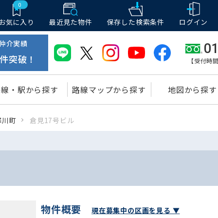
0
お気に入り
最近見た物件
保存した
検索条件
ログイン
仲介実績
01
件突破！
【受付時間
路線・駅から探す
路線マップから探す
地図から探す
寒川町
倉見17号ビル
物件概要
現在募集中の区画を見る ▼