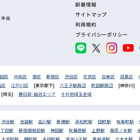
新着情報
サイトマップ
し準備
利用規約
プライバシーポリシー
田区
中央区
港区
新宿区
渋谷区
文京区
台東区
目黒区
馬区
江戸川区
[東京都下]
八王子駅周辺
町田駅周辺
[神奈川]
[埼玉]
春日部･越谷エリア
その他埼玉全域
渋谷駅
池袋駅
品川駅
新橋駅
浜松町駅
田町駅
有楽町駅
三丁目駅
新宿御苑前駅
神田駅
秋葉原駅
上野駅
御茶ノ水駅
大手町駅
麹町駅
永田町駅
溜池山王駅
表参道駅
六本木駅