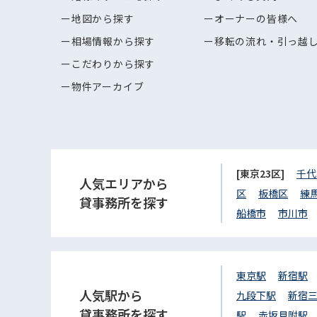
地図から探す
オーナーの皆様へ
相場情報から探す
移転の流れ・引っ越
こだわりから探す
物件アーカイブ
[東京23区]
千代
人気エリアから
区
板橋区
練
貸事務所を探す
船橋市
市川市
東京駅
新宿駅
人気駅から
九段下駅
新宿
貸事務所を探す
駅
赤坂見附駅