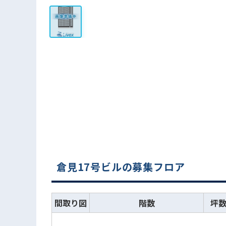
倉見17号ビルの募集フロア
間取り図
階数
坪