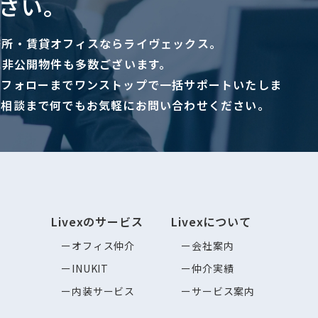
さい。
務所・賃貸オフィスならライヴェックス。
に非公開物件も多数ございます。
ーフォローまでワンストップで一括サポートいたしま
ご相談まで何でもお気軽にお問い合わせください。
Livexのサービス
Livexについて
オフィス仲介
会社案内
INUKIT
仲介実績
内装サービス
サービス案内