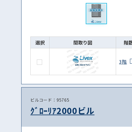
選択
間取り図
階
3階
ビルコード：95765
ｸﾞﾛｰﾘｱ2000ビル