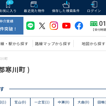
0
お気に入り
最近見た物件
保存した
検索条件
ログイン
仲介実績
01
件突破！
【受付時間
路線・駅から探す
路線マップから探す
地図から探す
寒川町
郡寒川町 )
す
(1)
宮山(0)
一之宮(1)
中瀬(0)
大曲(0)
田端(