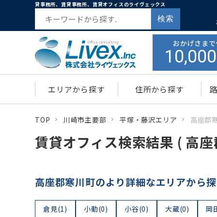
貸事務所、賃貸事務所、賃貸オフィスのライヴェックス
検索
おかげさまで
10,000
エリアから探す
住所から探す
TOP
川崎市主要部
平塚・藤沢エリア
高座郡
賃貸オフィス検索結果 ( 高座
高座郡寒川町のより詳細なエリアから探
倉見(1)
小動(0)
小谷(0)
大蔵(0)
岡田