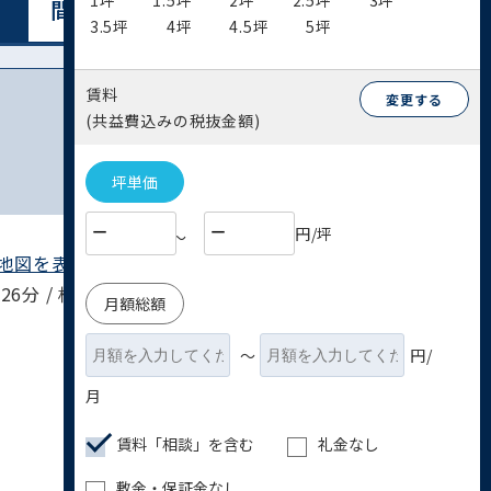
1坪
1.5坪
2坪
2.5坪
3坪
間取り図表⽰
リスト表⽰
3.5坪
4坪
4.5坪
5坪
賃料
変更する
(共益費込みの税抜金額)
坪単価
円/坪
〜
地図を表示 ▶︎
26分 / 相模線 宮山駅 27分
月額総額
〜
円/
月
賃料「相談」を含む
礼金なし
敷金・保証金なし