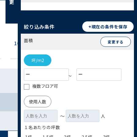
絞り込み条件
+現在の条件を保存
面積
変更する
100坪~200坪
200坪以上
(0)
(1)
坪/m2
〜
複数フロア可
使用人数
〜
人
１名あたりの坪数