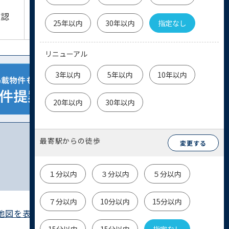
詳細を
物件
確認
見る
お問い合わせ
25年以内
30年以内
指定なし
リニューアル
3年以内
5年以内
10年以内
20年以内
30年以内
最寄駅からの徒歩
変更する
１分以内
３分以内
５分以内
７分以内
10分以内
15分以内
地図を表示 ▶︎