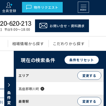
物件リクエスト
会員登録
MENU
20-620-213
お問い合せ・資料請求
9:00～18:00
】 平日
相場情報から探す
こだわりから探す
現在の検索条件
条件をリセット
エリア
変更する
高座郡寒川町
条件変更
最寄駅
変更する
0)