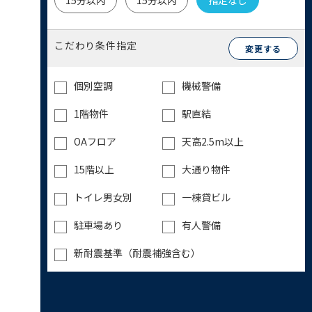
15分以内
15分以内
指定なし
こだわり条件指定
変更する
個別空調
機械警備
1階物件
駅直結
OAフロア
天高2.5m以上
15階以上
大通り物件
トイレ男女別
一棟貸ビル
駐車場あり
有人警備
新耐震基準（耐震補強含む）