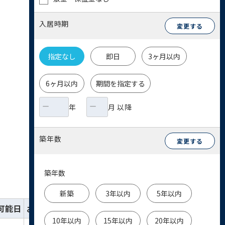
入居時期
変更する
指定なし
即日
3ヶ月以内
6ヶ月以内
期間を指定する
年
月 以降
築年数
変更する
築年数
新築
3年以内
5年以内
可能日
お気に入り
詳細
お問い合わせ
10年以内
15年以内
20年以内