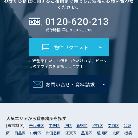
わせから移転に関するご相談まで何でもお気軽にお問い合わせ
ください。
0120-620-213
受付時間 平日9:00～18:00
物件リクエスト
ご希望条件だけお伝えいただければ、ピッタ
リのオフィスをお探しします！
お問い合せ・資料請求
人気エリアから
貸事務所を探す
[東京23区]
千代田区
中央区
港区
新宿区
渋谷区
文京区
台東
区
目黒区
中野区
世田谷区
江東区
墨田区
荒川区
北区
板橋