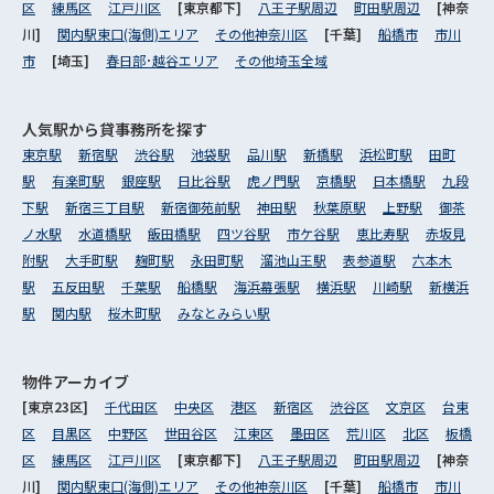
区
練馬区
江戸川区
[東京都下]
八王子駅周辺
町田駅周辺
[神奈
川]
関内駅東口(海側)エリア
その他神奈川区
[千葉]
船橋市
市川
市
[埼玉]
春日部･越谷エリア
その他埼玉全域
人気駅から
貸事務所を探す
東京駅
新宿駅
渋谷駅
池袋駅
品川駅
新橋駅
浜松町駅
田町
駅
有楽町駅
銀座駅
日比谷駅
虎ノ門駅
京橋駅
日本橋駅
九段
下駅
新宿三丁目駅
新宿御苑前駅
神田駅
秋葉原駅
上野駅
御茶
ノ水駅
水道橋駅
飯田橋駅
四ツ谷駅
市ケ谷駅
恵比寿駅
赤坂見
附駅
大手町駅
麹町駅
永田町駅
溜池山王駅
表参道駅
六本木
駅
五反田駅
千葉駅
船橋駅
海浜幕張駅
横浜駅
川崎駅
新横浜
駅
関内駅
桜木町駅
みなとみらい駅
物件アーカイブ
[東京23区]
千代田区
中央区
港区
新宿区
渋谷区
文京区
台東
区
目黒区
中野区
世田谷区
江東区
墨田区
荒川区
北区
板橋
区
練馬区
江戸川区
[東京都下]
八王子駅周辺
町田駅周辺
[神奈
川]
関内駅東口(海側)エリア
その他神奈川区
[千葉]
船橋市
市川