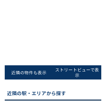
ビルコード：
172272
をお伝えいただくと
スムーズにご案内できます
ストリートビューで表
近隣の物件も表示
示
0120-620-213
平日 9:00〜18:00
近隣の駅・エリアから探す
電話でお問い合わせ