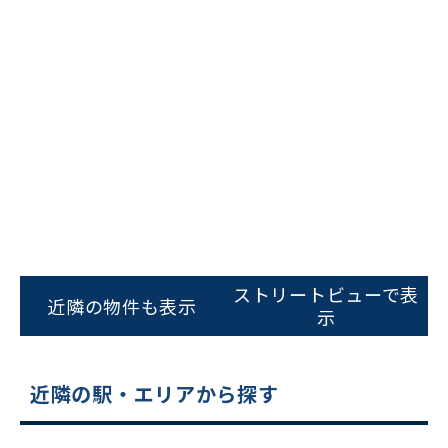
ビルコード：
172272
をお伝えいただくと
スムーズにご案内できます
ストリートビューで表
近隣の物件も表示
示
0120-620-213
平日 9:00〜18:00
近隣の駅・エリアから探す
電話でお問い合わせ