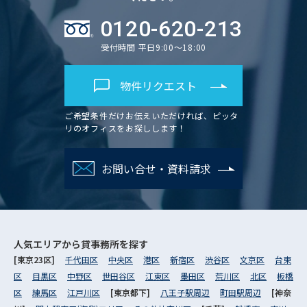
0120-620-213
受付時間 平日9:00～18:00
物件リクエスト
ご希望条件だけお伝えいただければ、ピッタ
リのオフィスをお探しします！
お問い合せ・資料請求
人気エリアから
貸事務所を探す
[東京23区]
千代田区
中央区
港区
新宿区
渋谷区
文京区
台東
区
目黒区
中野区
世田谷区
江東区
墨田区
荒川区
北区
板橋
区
練馬区
江戸川区
[東京都下]
八王子駅周辺
町田駅周辺
[神奈