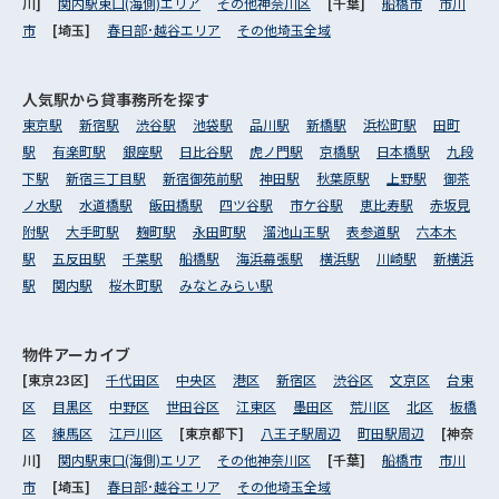
川]
関内駅東口(海側)エリア
その他神奈川区
[千葉]
船橋市
市川
市
[埼玉]
春日部･越谷エリア
その他埼玉全域
人気駅から
貸事務所を探す
東京駅
新宿駅
渋谷駅
池袋駅
品川駅
新橋駅
浜松町駅
田町
駅
有楽町駅
銀座駅
日比谷駅
虎ノ門駅
京橋駅
日本橋駅
九段
下駅
新宿三丁目駅
新宿御苑前駅
神田駅
秋葉原駅
上野駅
御茶
ノ水駅
水道橋駅
飯田橋駅
四ツ谷駅
市ケ谷駅
恵比寿駅
赤坂見
附駅
大手町駅
麹町駅
永田町駅
溜池山王駅
表参道駅
六本木
駅
五反田駅
千葉駅
船橋駅
海浜幕張駅
横浜駅
川崎駅
新横浜
駅
関内駅
桜木町駅
みなとみらい駅
物件アーカイブ
[東京23区]
千代田区
中央区
港区
新宿区
渋谷区
文京区
台東
区
目黒区
中野区
世田谷区
江東区
墨田区
荒川区
北区
板橋
区
練馬区
江戸川区
[東京都下]
八王子駅周辺
町田駅周辺
[神奈
川]
関内駅東口(海側)エリア
その他神奈川区
[千葉]
船橋市
市川
市
[埼玉]
春日部･越谷エリア
その他埼玉全域