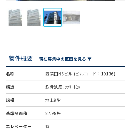
物件概要
現在募集中の区画を見る ▼
名称
西蒲田NSビル
(ビルコード：10136)
構造
鉄骨鉄筋ｺﾝｸﾘｰﾄ造
規模
地上9階
基準階面積
87.98坪
エレベーター
有