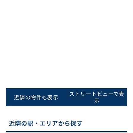
ビルコード：
172272
をお伝えいただくと
ストリートビューで表
スムーズにご案内できます
近隣の物件も表示
示
0120-620-213
平日 9:00〜18:00
近隣の駅・エリアから探す