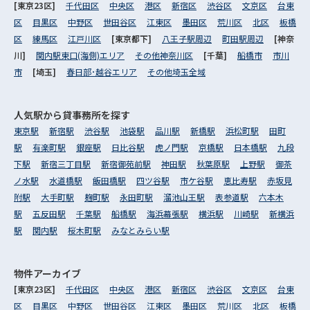
[東京23区]
千代田区
中央区
港区
新宿区
渋谷区
文京区
台東
区
目黒区
中野区
世田谷区
江東区
墨田区
荒川区
北区
板橋
区
練馬区
江戸川区
[東京都下]
八王子駅周辺
町田駅周辺
[神奈
川]
関内駅東口(海側)エリア
その他神奈川区
[千葉]
船橋市
市川
市
[埼玉]
春日部･越谷エリア
その他埼玉全域
人気駅から
貸事務所を探す
東京駅
新宿駅
渋谷駅
池袋駅
品川駅
新橋駅
浜松町駅
田町
駅
有楽町駅
銀座駅
日比谷駅
虎ノ門駅
京橋駅
日本橋駅
九段
下駅
新宿三丁目駅
新宿御苑前駅
神田駅
秋葉原駅
上野駅
御茶
ノ水駅
水道橋駅
飯田橋駅
四ツ谷駅
市ケ谷駅
恵比寿駅
赤坂見
附駅
大手町駅
麹町駅
永田町駅
溜池山王駅
表参道駅
六本木
駅
五反田駅
千葉駅
船橋駅
海浜幕張駅
横浜駅
川崎駅
新横浜
駅
関内駅
桜木町駅
みなとみらい駅
物件アーカイブ
[東京23区]
千代田区
中央区
港区
新宿区
渋谷区
文京区
台東
区
目黒区
中野区
世田谷区
江東区
墨田区
荒川区
北区
板橋