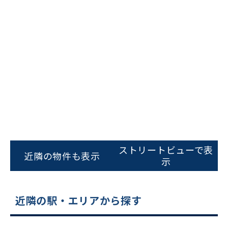
ビルコード：
172272
をお伝えいただくと
スムーズにご案内できます
ストリートビューで表
近隣の物件も表示
示
0120-620-213
平日 9:00〜18:00
近隣の駅・エリアから探す
電話でお問い合わせ