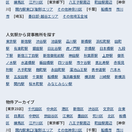
区
練馬区
江戸川区
[東京都下]
八王子駅周辺
町田駅周辺
[神奈
川]
関内駅東口(海側)エリア
その他神奈川区
[千葉]
船橋市
市川
市
[埼玉]
春日部･越谷エリア
その他埼玉全域
人気駅から
貸事務所を探す
東京駅
新宿駅
渋谷駅
池袋駅
品川駅
新橋駅
浜松町駅
田町
駅
有楽町駅
銀座駅
日比谷駅
虎ノ門駅
京橋駅
日本橋駅
九段
下駅
新宿三丁目駅
新宿御苑前駅
神田駅
秋葉原駅
上野駅
御茶
ノ水駅
水道橋駅
飯田橋駅
四ツ谷駅
市ケ谷駅
恵比寿駅
赤坂見
附駅
大手町駅
麹町駅
永田町駅
溜池山王駅
表参道駅
六本木
駅
五反田駅
千葉駅
船橋駅
海浜幕張駅
横浜駅
川崎駅
新横浜
駅
関内駅
桜木町駅
みなとみらい駅
物件アーカイブ
[東京23区]
千代田区
中央区
港区
新宿区
渋谷区
文京区
台東
区
目黒区
中野区
世田谷区
江東区
墨田区
荒川区
北区
板橋
区
練馬区
江戸川区
[東京都下]
八王子駅周辺
町田駅周辺
[神奈
川]
関内駅東口(海側)エリア
その他神奈川区
[千葉]
船橋市
市川