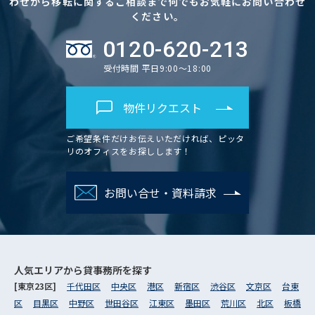
わせから移転に関するご相談まで何でもお気軽にお問い合わせ
ください。
0120-620-213
受付時間 平日9:00～18:00
物件リクエスト
ご希望条件だけお伝えいただければ、ピッタ
リのオフィスをお探しします！
お問い合せ・資料請求
人気エリアから
貸事務所を探す
[東京23区]
千代田区
中央区
港区
新宿区
渋谷区
文京区
台東
区
目黒区
中野区
世田谷区
江東区
墨田区
荒川区
北区
板橋