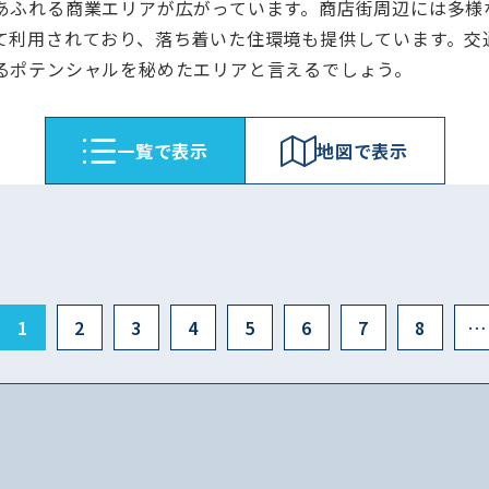
あふれる商業エリアが広がっています。商店街周辺には多様
て利用されており、落ち着いた住環境も提供しています。交
るポテンシャルを秘めたエリアと言えるでしょう。
⼀覧で表⽰
地図で表⽰
1
2
3
4
5
6
7
8
…