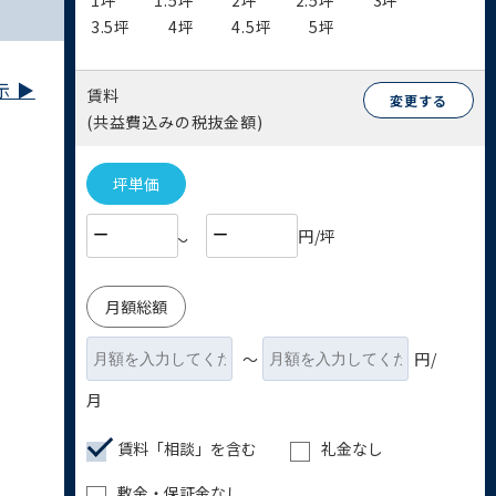
1坪
1.5坪
2坪
2.5坪
3坪
3.5坪
4坪
4.5坪
5坪
 ▶︎
賃料
変更する
(共益費込みの税抜金額)
坪単価
円/坪
〜
月額総額
〜
円/
月
賃料「相談」を含む
礼金なし
敷金・保証金なし