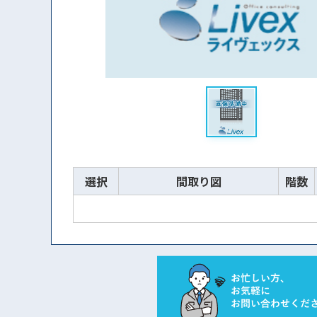
選択
間取り図
階数