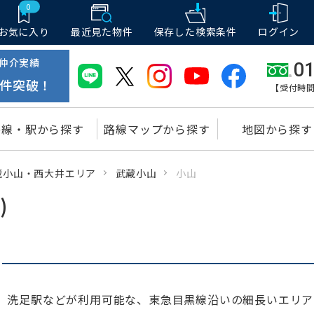
0
お気に入り
最近見た物件
保存した
検索条件
ログイン
仲介実績
01
件突破！
【受付時間
路線・駅から探す
路線マップから探す
地図から探す
蔵小山・西大井エリア
武蔵小山
小山
)
、洗足駅などが利用可能な、東急目黒線沿いの細長いエリア