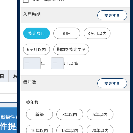
入居時期
変更する
指定なし
即日
3ヶ月以内
6ヶ月以内
期間を指定する
年
月 以降
日
お気に入り
詳細
お問い合わせ
築年数
変更する
築年数
新築
3年以内
5年以内
10年以内
15年以内
20年以内