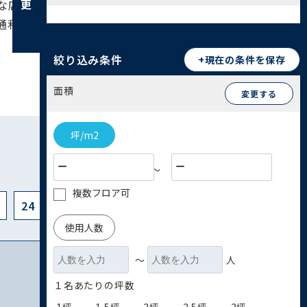
な店舗やオフィスビルが集積し、ビジネスの機会
通利便性の高さと、地域に根差した商業活動が共
絞り込み条件
+現在の条件を保存
面積
変更する
坪/m2
〜
複数フロア可
24
使用人数
〜
人
１名あたりの坪数