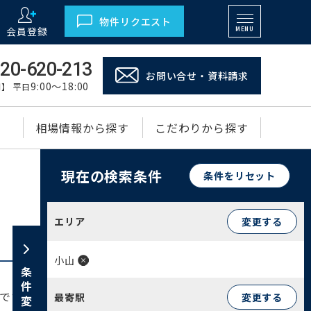
物件リクエスト
会員登録
MENU
20-620-213
お問い合せ・資料請求
9:00～18:00
】 平日
相場情報から探す
こだわりから探す
現在の検索条件
条件をリセット
エリア
変更する
小山
条件変更
です。町域内には都内有数のアーケード商店街で
最寄駅
変更する