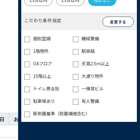
15分以内
15分以内
指定なし
こだわり条件指定
変更する
個別空調
機械警備
1階物件
駅直結
OAフロア
天高2.5m以上
15階以上
大通り物件
トイレ男女別
一棟貸ビル
駐車場あり
有人警備
新耐震基準（耐震補強含む）
日
お気に入り
詳細
お問い合わせ