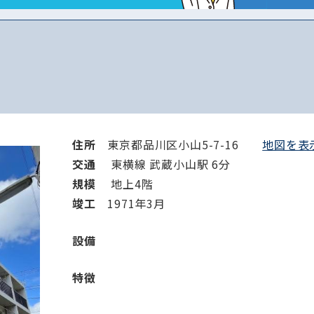
住所
東京都品川区小山5-7-16
地図を表示
交通
東横線 武蔵小山駅 6分
規模
地上4階
竣⼯
1971年3月
設備
特徴
路線・駅
住所