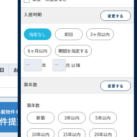
入居時期
変更する
指定なし
即日
3ヶ月以内
6ヶ月以内
期間を指定する
年
月 以降
日
お気に入り
詳細
お問い合わせ
築年数
変更する
築年数
新築
3年以内
5年以内
10年以内
15年以内
20年以内