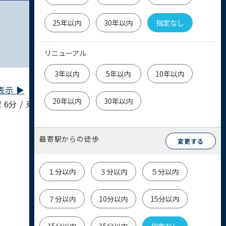
25年以内
30年以内
指定なし
リニューアル
3年以内
5年以内
10年以内
示 ▶︎
20年以内
30年以内
6分 / 東横線 洗足駅 11分
最寄駅からの徒歩
変更する
１分以内
３分以内
５分以内
７分以内
10分以内
15分以内