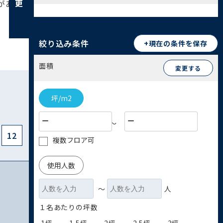
があります。閑静な住宅街も広がり、住環境とし
絞り込み条件
+現在の条件を保存
面積
変更する
坪/m2
〜
12
複数フロア可
使用人数
〜
人
１名あたりの坪数