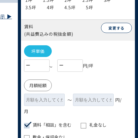
1坪
1.5坪
2坪
2.5坪
3坪
3.5坪
4坪
4.5坪
5坪
 ▶︎
賃料
変更する
(共益費込みの税抜金額)
坪単価
円/坪
〜
月額総額
〜
円/
月
賃料「相談」を含む
礼金なし
敷金・保証金なし