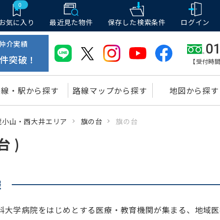
0
お気に入り
最近見た物件
保存した
検索条件
ログイン
仲介実績
01
件突破！
【受付時間
路線・駅から探す
路線マップから探す
地図から探す
蔵小山・西大井エリア
旗の台
旗の台
 )
報
科大学病院をはじめとする医療・教育機関が集まる、地域医