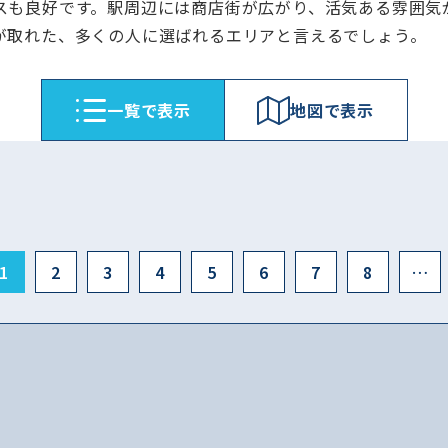
スも良好です。駅周辺には商店街が広がり、活気ある雰囲気
が取れた、多くの人に選ばれるエリアと言えるでしょう。
⼀覧で表⽰
地図で表⽰
1
2
3
4
5
6
7
8
…