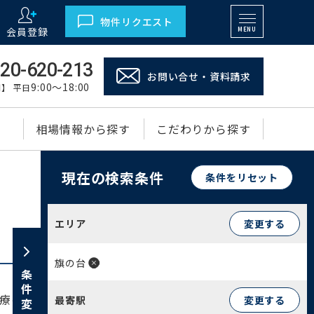
物件リクエスト
会員登録
MENU
20-620-213
お問い合せ・資料請求
9:00～18:00
】 平日
相場情報から探す
こだわりから探す
現在の検索条件
条件をリセット
エリア
変更する
旗の台
条件変更
療の中核を担うエリアです。東急大井町線と東急
最寄駅
変更する