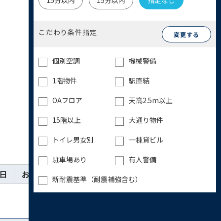
15分以内
15分以内
指定なし
こだわり条件指定
変更する
個別空調
機械警備
1階物件
駅直結
OAフロア
天高2.5m以上
15階以上
大通り物件
トイレ男女別
一棟貸ビル
駐車場あり
有人警備
日
お気に入り
詳細
お問い合わせ
新耐震基準（耐震補強含む）