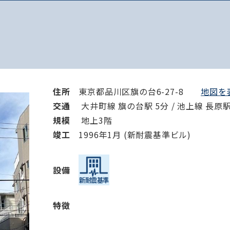
住所
東京都品川区旗の台6-27-8
地図を表
交通
大井町線 旗の台駅 5分 / 池上線 長原駅 
規模
地上3階
竣⼯
1996年1月 (新耐震基準ビル)
設備
特徴
路線・駅
住所