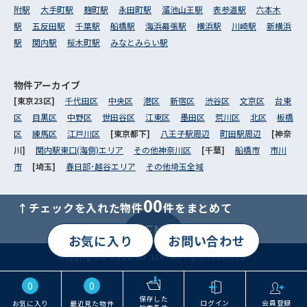
附駅
大手町駅
麹町駅
永田町駅
溜池山王駅
表参道駅
六本木
駅
五反田駅
千葉駅
船橋駅
海浜幕張駅
横浜駅
川崎駅
新横浜
駅
関内駅
桜木町駅
みなとみらい駅
物件アーカイブ
[東京23区]
千代田区
中央区
港区
新宿区
渋谷区
文京区
台東
区
目黒区
中野区
世田谷区
江東区
墨田区
荒川区
北区
板橋
区
練馬区
江戸川区
[東京都下]
八王子駅周辺
町田駅周辺
[神奈
川]
関内駅東口(海側)エリア
その他神奈川区
[千葉]
船橋市
市川
市
[埼玉]
春日部･越谷エリア
その他埼玉全域
00
↑チェックを入れた物件
件をまとめて
MENU
お気に入り
お問い合わせ
Copyright© Livex Co.,Ltd. All right reserved.
0
0
保存した
ログイン
会員登録
お気に入り
最近見た物件