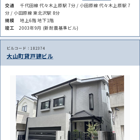
交通
千代田線 代々木上原駅 7分 / 小田原線 代々木上原駅 7
分 / 小田原線 東北沢駅 8分
規模
地上6階 地下1階
竣⼯
2003年9月 (新耐震基準ビル)
ビルコード：182374
大山町貸戸建ビル