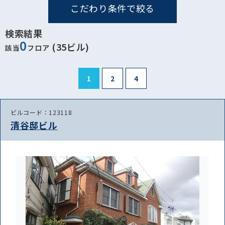
こだわり条件で絞る
検索結果
0
(35ビル)
該当
フロア
1
2
4
ビルコード：123118
清谷邸ビル