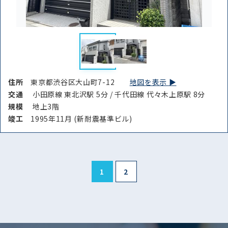
住所
東京都渋谷区大山町7-12
地図を表示 ▶︎
交通
小田原線 東北沢駅 5分 / 千代田線 代々木上原駅 8分
規模
地上3階
竣⼯
1995年11月 (新耐震基準ビル)
1
2