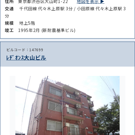
住所
東京都渋谷区大山町1-22
地図を表示 ▶︎
交通
千代田線 代々木上原駅 3分 / 小田原線 代々木上原駅 3
分
規模
地上5階
竣⼯
1995年2月 (新耐震基準ビル)
ビルコード：147699
ﾚﾁﾞｵﾝｽ大山ビル