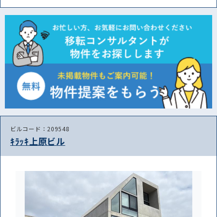
ビルコード：209548
ｷﾗｯｷ上原ビル