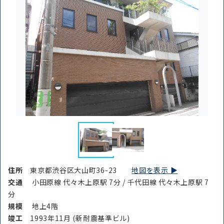
路線・駅
住所
から探す
から探す
条件を絞り込む
住所
東京都渋谷区大山町36-23
地図を表示 ▶︎
交通
小田原線 代々木上原駅 7分 / 千代田線 代々木上原駅 7
分
規模
地上4階
竣⼯
1993年11月 (新耐震基準ビル)