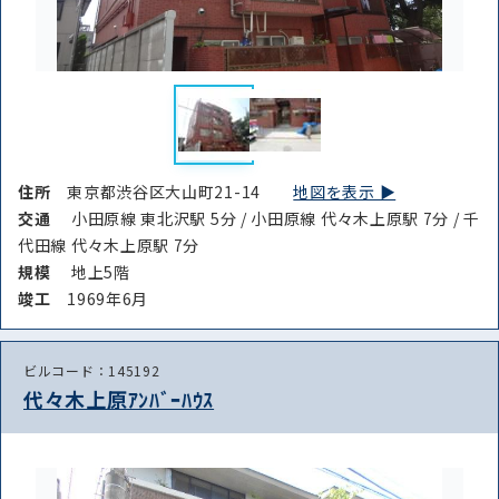
住所
東京都渋谷区大山町21-14
地図を表示 ▶︎
交通
小田原線 東北沢駅 5分 / 小田原線 代々木上原駅 7分 / 千
代田線 代々木上原駅 7分
規模
地上5階
竣⼯
1969年6月
ビルコード：145192
代々木上原ｱﾝﾊﾞｰﾊｳｽ