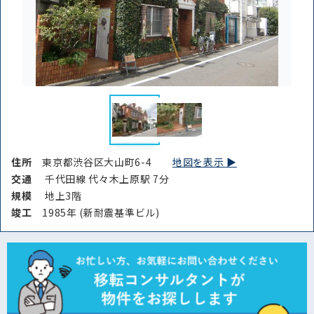
住所
東京都渋谷区大山町6-4
地図を表示 ▶︎
交通
千代田線 代々木上原駅 7分
規模
地上3階
竣⼯
1985年 (新耐震基準ビル)