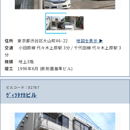
住所
東京都渋谷区大山町46-22
地図を表示 ▶︎
交通
小田原線 代々木上原駅 3分 / 千代田線 代々木上原駅 3
分
規模
地上3階
竣⼯
1996年6月 (新耐震基準ビル)
ビルコード：82767
ｳﾞｨﾗﾀﾅｶビル