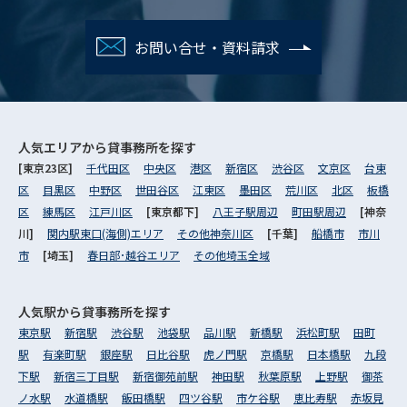
お問い合せ・資料請求
人気エリアから
貸事務所を探す
[東京23区]
千代田区
中央区
港区
新宿区
渋谷区
文京区
台東
区
目黒区
中野区
世田谷区
江東区
墨田区
荒川区
北区
板橋
区
練馬区
江戸川区
[東京都下]
八王子駅周辺
町田駅周辺
[神奈
川]
関内駅東口(海側)エリア
その他神奈川区
[千葉]
船橋市
市川
市
[埼玉]
春日部･越谷エリア
その他埼玉全域
人気駅から
貸事務所を探す
東京駅
新宿駅
渋谷駅
池袋駅
品川駅
新橋駅
浜松町駅
田町
駅
有楽町駅
銀座駅
日比谷駅
虎ノ門駅
京橋駅
日本橋駅
九段
下駅
新宿三丁目駅
新宿御苑前駅
神田駅
秋葉原駅
上野駅
御茶
ノ水駅
水道橋駅
飯田橋駅
四ツ谷駅
市ケ谷駅
恵比寿駅
赤坂見