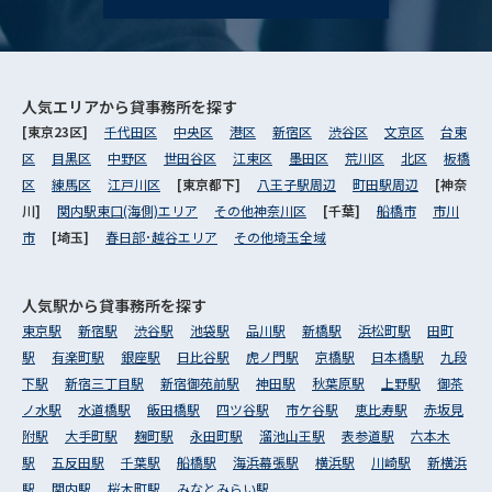
人気エリアから
貸事務所を探す
[東京23区]
千代田区
中央区
港区
新宿区
渋谷区
文京区
台東
区
目黒区
中野区
世田谷区
江東区
墨田区
荒川区
北区
板橋
区
練馬区
江戸川区
[東京都下]
八王子駅周辺
町田駅周辺
[神奈
川]
関内駅東口(海側)エリア
その他神奈川区
[千葉]
船橋市
市川
市
[埼玉]
春日部･越谷エリア
その他埼玉全域
人気駅から
貸事務所を探す
東京駅
新宿駅
渋谷駅
池袋駅
品川駅
新橋駅
浜松町駅
田町
駅
有楽町駅
銀座駅
日比谷駅
虎ノ門駅
京橋駅
日本橋駅
九段
下駅
新宿三丁目駅
新宿御苑前駅
神田駅
秋葉原駅
上野駅
御茶
ノ水駅
水道橋駅
飯田橋駅
四ツ谷駅
市ケ谷駅
恵比寿駅
赤坂見
附駅
大手町駅
麹町駅
永田町駅
溜池山王駅
表参道駅
六本木
駅
五反田駅
千葉駅
船橋駅
海浜幕張駅
横浜駅
川崎駅
新横浜
駅
関内駅
桜木町駅
みなとみらい駅