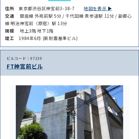
住所
東京都渋谷区神宮前3-38-7
地図を表示 ▶︎
交通
銀座線 外苑前駅 5分 / 千代田線 表参道駅 11分 / 副都心
線 明治神宮前〈原宿〉駅 13分
規模
地上3階 地下1階
竣⼯
1984年6月 (新耐震基準ビル)
ビルコード：97239
FT神宮前ビル