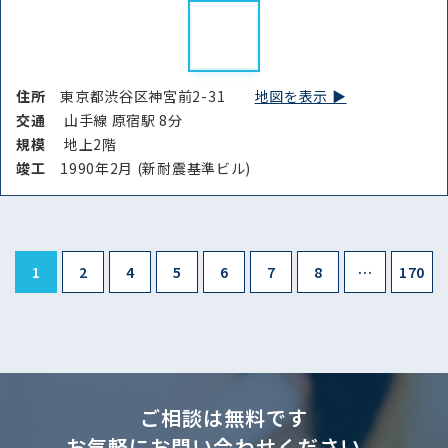
住所
東京都渋谷区神宮前2-31
地図を表示 ▶︎
交通
山手線 原宿駅 8分
規模
地上2階
竣⼯
1990年2月 (新耐震基準ビル)
1
2
4
5
6
7
8
…
170
ご相談は無料です
お気軽にお問い合わせください。