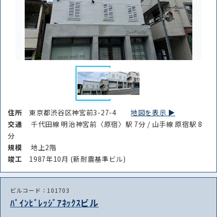
住所
東京都渋谷区神宮前3-27-4
地図を表示 ▶︎
交通
千代田線 明治神宮前〈原宿〉駅 7分 / 山手線 原宿駅 8
分
規模
地上2階
竣⼯
1987年10月 (新耐震基準ビル)
ビルコード：101703
ﾊﾟｲﾝﾋﾞﾚｯｼﾞｱﾈｯｸｽビル