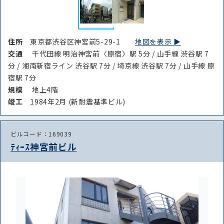
住所
東京都渋谷区神宮前5-29-1
地図を表示 ▶︎
交通
千代田線 明治神宮前〈原宿〉駅 5分 / 山手線 渋谷駅 7
分 / 湘南新宿ライン 渋谷駅 7分 / 埼京線 渋谷駅 7分 / 山手線 原
宿駅 7分
規模
地上4階
路線・駅
住所
竣⼯
1984年2月 (新耐震基準ビル)
から探す
から探す
ビルコード：169039
ﾃｨｰｽ神宮前ビル
条件を絞り込む