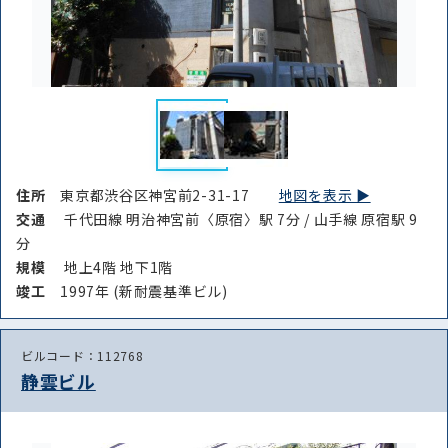
住所
東京都渋谷区神宮前2-31-17
地図を表示 ▶︎
交通
千代田線 明治神宮前〈原宿〉駅 7分 / 山手線 原宿駅 9
分
規模
地上4階 地下1階
竣⼯
1997年 (新耐震基準ビル)
ビルコード：112768
静雲ビル