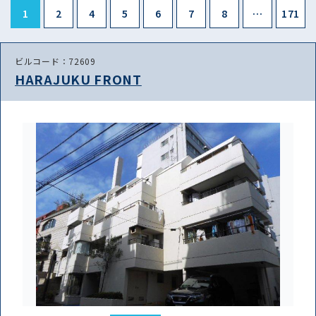
1
2
4
5
6
7
8
…
171
ビルコード：72609
HARAJUKU FRONT