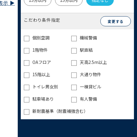
15分以内
15分以内
指定なし
示 ▶︎
こだわり条件指定
変更する
個別空調
機械警備
1階物件
駅直結
OAフロア
天高2.5m以上
15階以上
大通り物件
トイレ男女別
一棟貸ビル
駐車場あり
有人警備
新耐震基準（耐震補強含む）