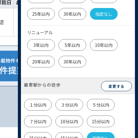
可能日
お気に入り
詳細
お問い合わせ
25年以内
30年以内
指定なし
詳細を
物件
認
見る
お問い合わせ
リニューアル
3年以内
5年以内
10年以内
20年以内
30年以内
最寄駅からの徒歩
変更する
１分以内
３分以内
５分以内
７分以内
10分以内
15分以内