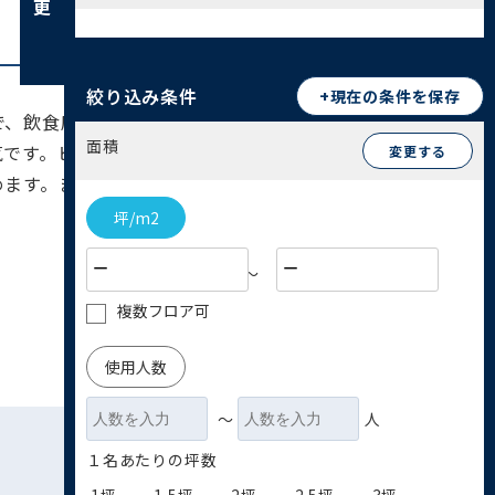
絞り込み条件
+現在の条件を保存
で、飲食店や商店街が充実しています。渋谷からの
面積
気です。ビジネス視点では、飲食業、ファッショ
変更する
めます。また、個性的な文化が根付いているため、
坪/m2
〜
複数フロア可
使用人数
〜
人
１名あたりの坪数