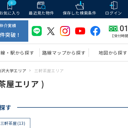
0
お気に入り
最近見た物件
保存した
検索条件
ログイン
仲介実績
01
件突破！
【受付時間
路線・駅から探す
路線マップから探す
地図から探す
駒沢大学エリア
三軒茶屋エリア
茶屋エリア )
探す
三軒茶屋(13)