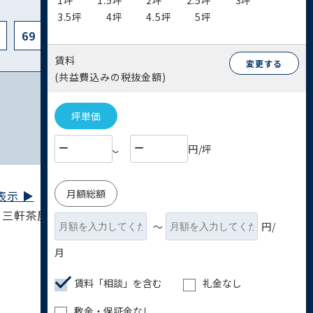
1坪
1.5坪
2坪
2.5坪
3坪
3.5坪
4坪
4.5坪
5坪
69
賃料
変更する
(共益費込みの税抜金額)
坪単価
円/坪
〜
月額総額
示 ▶︎
 三軒茶屋駅 10分
〜
円/
月
賃料「相談」を含む
礼金なし
敷金・保証金なし