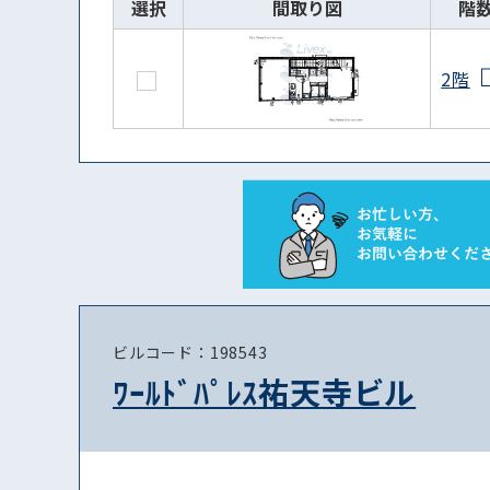
選択
間取り図
階
2階
ビルコード：198543
ﾜｰﾙﾄﾞﾊﾟﾚｽ祐天寺ビル