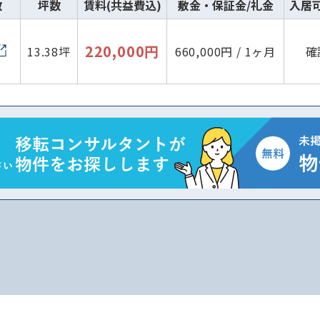
数
坪数
賃料(共益費込)
敷金・保証金/礼金
入居
220,000円
13.38坪
660,000円 / 1ヶ月
確
路線・駅
住所