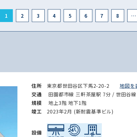
1
2
3
4
5
6
7
8
…
住所
東京都世田谷区下馬2-20-2
地図を表
交通
田園都市線 三軒茶屋駅 7分 / 世田谷線
規模
地上3階 地下1階
竣⼯
2023年2月 (新耐震基準ビル)
設備