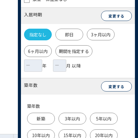
入居時期
変更する
指定なし
即日
3ヶ月以内
6ヶ月以内
期間を指定する
年
月 以降
築年数
変更する
築年数
新築
3年以内
5年以内
10年以内
15年以内
20年以内