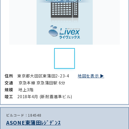
住所
東京都大田区東蒲田2-23-4
地図を表示 ▶︎
交通
京急本線 京急蒲田駅 6分
規模
地上3階
竣⼯
2018年4月 (新耐震基準ビル)
ビルコード：184548
ASONE東蒲田ﾚｼﾞﾃﾞﾝｽ