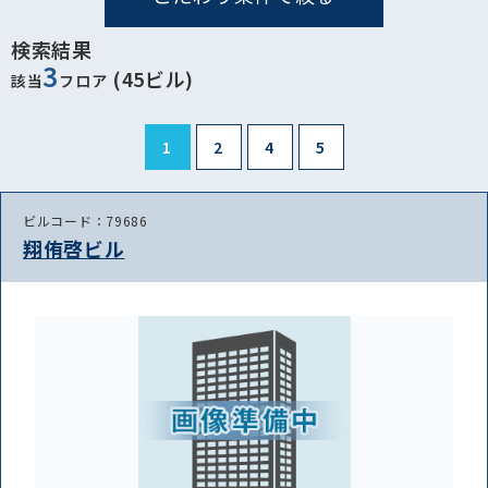
検索結果
3
(45ビル)
該当
フロア
1
2
4
5
ビルコード：79686
翔侑啓ビル