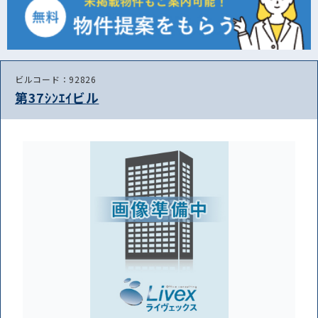
ビルコード：92826
第37ｼﾝｴｲビル