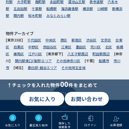
附駅
大手町駅
麹町駅
永田町駅
溜池山王駅
表参道駅
六本木
駅
五反田駅
千葉駅
船橋駅
海浜幕張駅
横浜駅
川崎駅
新横浜
駅
関内駅
桜木町駅
みなとみらい駅
物件アーカイブ
[東京23区]
千代田区
中央区
港区
新宿区
渋谷区
文京区
台東
区
目黒区
中野区
世田谷区
江東区
墨田区
荒川区
北区
板橋
区
練馬区
江戸川区
[東京都下]
八王子駅周辺
町田駅周辺
[神奈
川]
関内駅東口(海側)エリア
その他神奈川区
[千葉]
船橋市
市川
市
[埼玉]
春日部･越谷エリア
その他埼玉全域
00
↑チェックを入れた物件
件をまとめて
MENU
お気に入り
お問い合わせ
Copyright© Livex Co.,Ltd. All right reserved.
0
0
保存した
ログイン
会員登録
お気に入り
最近見た物件
検索条件