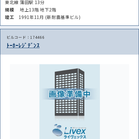
東北線 蒲田駅 13分
規模
地上13階 地下2階
竣⼯
1991年11月 (新耐震基準ビル)
ビルコード：174466
ﾄｰﾎｰﾚｼﾞﾃﾞﾝｽ