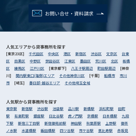
お問い合せ・資料請求
人気エリアから
貸事務所を探す
[東京23区]
千代田区
中央区
港区
新宿区
渋谷区
文京区
台東
区
目黒区
中野区
世田谷区
江東区
墨田区
荒川区
北区
板橋
区
練馬区
江戸川区
[東京都下]
八王子駅周辺
町田駅周辺
[神奈
川]
関内駅東口(海側)エリア
その他神奈川区
[千葉]
船橋市
市川
市
[埼玉]
春日部･越谷エリア
その他埼玉全域
人気駅から
貸事務所を探す
東京駅
新宿駅
渋谷駅
池袋駅
品川駅
新橋駅
浜松町駅
田町
駅
有楽町駅
銀座駅
日比谷駅
虎ノ門駅
京橋駅
日本橋駅
九段
下駅
新宿三丁目駅
新宿御苑前駅
神田駅
秋葉原駅
上野駅
御茶
ノ水駅
水道橋駅
飯田橋駅
四ツ谷駅
市ケ谷駅
恵比寿駅
赤坂見