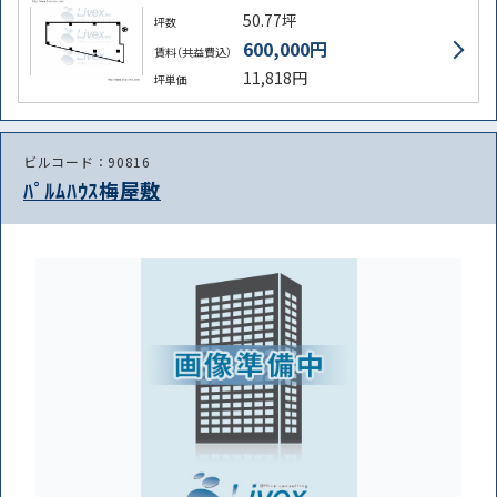
50.77坪
坪数
600,000円
賃料（共益費込）
11,818円
坪単価
ビルコード：90816
ﾊﾟﾙﾑﾊｳｽ梅屋敷