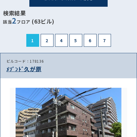
検索結果
2
(63ビル)
該当
フロア
1
2
4
5
6
7
ビルコード：178136
ﾒｿﾞﾝﾄﾞ久が原