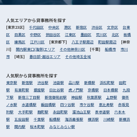
人気エリアから
貸事務所を探す
[東京23区]
千代田区
中央区
港区
新宿区
渋谷区
文京区
台東
区
目黒区
中野区
世田谷区
江東区
墨田区
荒川区
北区
板橋
区
練馬区
江戸川区
[東京都下]
八王子駅周辺
町田駅周辺
[神奈
川]
関内駅東口(海側)エリア
その他神奈川区
[千葉]
船橋市
市川
市
[埼玉]
春日部･越谷エリア
その他埼玉全域
人気駅から
貸事務所を探す
東京駅
新宿駅
渋谷駅
池袋駅
品川駅
新橋駅
浜松町駅
田町
駅
有楽町駅
銀座駅
日比谷駅
虎ノ門駅
京橋駅
日本橋駅
九段
下駅
新宿三丁目駅
新宿御苑前駅
神田駅
秋葉原駅
上野駅
御茶
ノ水駅
水道橋駅
飯田橋駅
四ツ谷駅
市ケ谷駅
恵比寿駅
赤坂見
附駅
大手町駅
麹町駅
永田町駅
溜池山王駅
表参道駅
六本木
駅
五反田駅
千葉駅
船橋駅
海浜幕張駅
横浜駅
川崎駅
新横浜
駅
関内駅
桜木町駅
みなとみらい駅