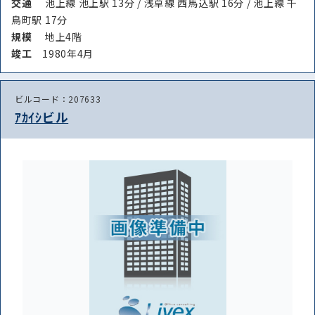
交通
池上線 池上駅 13分 / 浅草線 西馬込駅 16分 / 池上線 千
鳥町駅 17分
規模
地上4階
竣⼯
1980年4月
ビルコード：207633
ｱｶｲｼビル