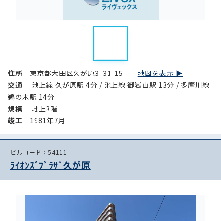
住所
東京都大田区久が原3-31-15
地図を表示 ▶︎
交通
池上線 久が原駅 4分 / 池上線 御嶽山駅 13分 / 多摩川線
鵜の木駅 14分
規模
地上3階
竣⼯
1981年7月
ビルコード：54111
ﾗｲｵﾝｽﾞﾌﾟﾗｻﾞ久が原
路線・駅
住所
から探す
から探す