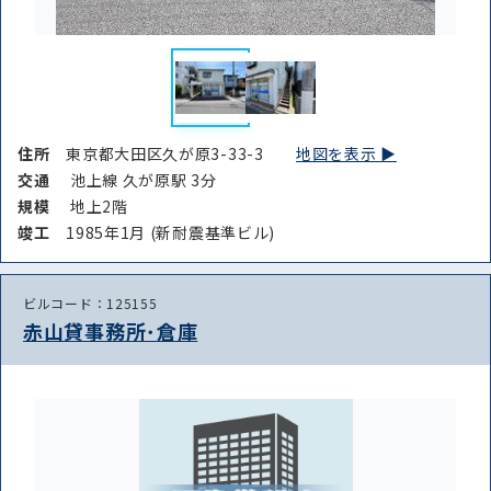
住所
東京都大田区久が原3-33-3
地図を表示 ▶︎
交通
池上線 久が原駅 3分
規模
地上2階
竣⼯
1985年1月 (新耐震基準ビル)
ビルコード：125155
赤山貸事務所･倉庫