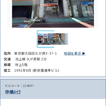
住所
東京都大田区久が原3-37-1
地図を表示 ▶︎
交通
池上線 久が原駅 2分
規模
地上5階
竣⼯
1991年6月 (新耐震基準ビル)
ビルコード：214097
中嶋ﾊｲﾂ