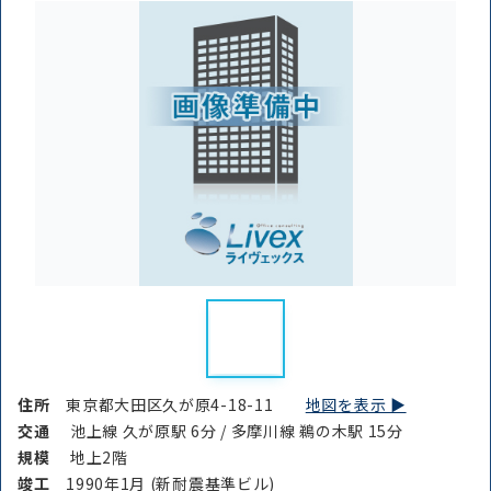
住所
東京都大田区久が原4-18-11
地図を表示 ▶︎
交通
池上線 久が原駅 6分 / 多摩川線 鵜の木駅 15分
規模
地上2階
竣⼯
1990年1月 (新耐震基準ビル)