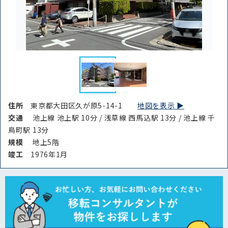
住所
東京都大田区久が原5-14-1
地図を表示 ▶︎
交通
池上線 池上駅 10分 / 浅草線 西馬込駅 13分 / 池上線 千
鳥町駅 13分
規模
地上5階
竣⼯
1976年1月