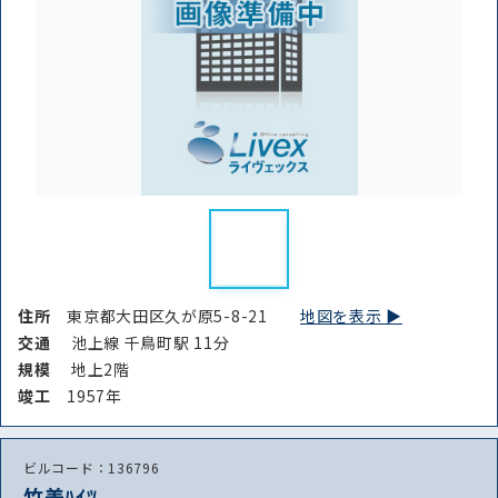
住所
東京都大田区久が原5-8-21
地図を表示 ▶︎
交通
池上線 千鳥町駅 11分
規模
地上2階
竣⼯
1957年
ビルコード：136796
竹美ﾊｲﾂ