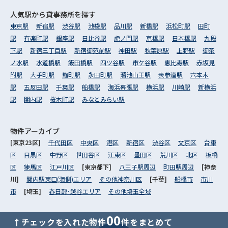
人気駅から
貸事務所を探す
東京駅
新宿駅
渋谷駅
池袋駅
品川駅
新橋駅
浜松町駅
田町
駅
有楽町駅
銀座駅
日比谷駅
虎ノ門駅
京橋駅
日本橋駅
九段
下駅
新宿三丁目駅
新宿御苑前駅
神田駅
秋葉原駅
上野駅
御茶
ノ水駅
水道橋駅
飯田橋駅
四ツ谷駅
市ケ谷駅
恵比寿駅
赤坂見
附駅
大手町駅
麹町駅
永田町駅
溜池山王駅
表参道駅
六本木
駅
五反田駅
千葉駅
船橋駅
海浜幕張駅
横浜駅
川崎駅
新横浜
駅
関内駅
桜木町駅
みなとみらい駅
物件アーカイブ
[東京23区]
千代田区
中央区
港区
新宿区
渋谷区
文京区
台東
区
目黒区
中野区
世田谷区
江東区
墨田区
荒川区
北区
板橋
区
練馬区
江戸川区
[東京都下]
八王子駅周辺
町田駅周辺
[神奈
川]
関内駅東口(海側)エリア
その他神奈川区
[千葉]
船橋市
市川
市
[埼玉]
春日部･越谷エリア
その他埼玉全域
00
↑チェックを入れた物件
件をまとめて