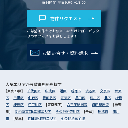
受付時間 平日9:00～18:00
物件リクエスト
ご希望条件だけお伝えいただければ、ピッタ
リのオフィスをお探しします！
お問い合せ・資料請求
人気エリアから
貸事務所を探す
[東京23区]
千代田区
中央区
港区
新宿区
渋谷区
文京区
台東
区
目黒区
中野区
世田谷区
江東区
墨田区
荒川区
北区
板橋
区
練馬区
江戸川区
[東京都下]
八王子駅周辺
町田駅周辺
[神奈
川]
関内駅東口(海側)エリア
その他神奈川区
[千葉]
船橋市
市川
市
[埼玉]
春日部･越谷エリア
その他埼玉全域