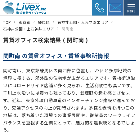
MENU
TOP
東京都
練馬区
石神井公園・大泉学園エリア
石神井公園・上石神井エリア
関町南
賃貸オフィス検索結果 ( 関町南 )
関町南 の賃貸オフィス・賃貸事務所情報
関町南は、東京都練馬区の南西部に位置し、23区と多摩地域の
境界に接する、郊外型の住宅地が広がるエリアです。青梅街道沿
いにはロードサイド店舗が多く見られ、生活利便性も高いです。
千川上水沿いには農地も残っており、武蔵野の趣を感じさせま
す。近年、東京外環自動車道のインターチェンジ建設が進んでお
り、交通アクセスの向上が期待されます。多様な表情を持つこの
地域は、落ち着いた環境での事業展開や、従業員のワークライフ
バランスを重視する企業にとって、魅力的な選択肢となるでしょ
う。