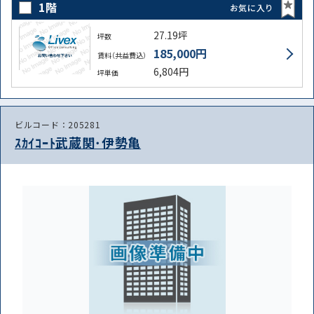
1階
お気に入り
27.19坪
坪数
185,000円
賃料（共益費込）
6,804円
坪単価
ビルコード：205281
ｽｶｲｺｰﾄ武蔵関･伊勢亀