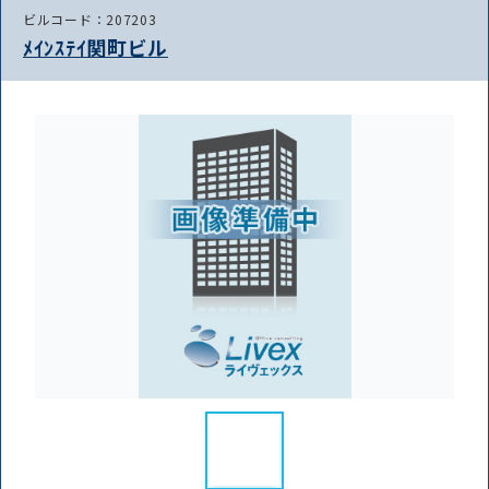
ビルコード：207203
ﾒｲﾝｽﾃｲ関町ビル
路線・駅
住所
から探す
から探す
条件を絞り込む