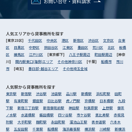
お問い合せ・資料請求
人気エリアから
貸事務所を探す
[東京23区]
千代田区
中央区
港区
新宿区
渋谷区
文京区
台東
区
目黒区
中野区
世田谷区
江東区
墨田区
荒川区
北区
板橋
区
練馬区
江戸川区
[東京都下]
八王子駅周辺
町田駅周辺
[神奈
川]
関内駅東口(海側)エリア
その他神奈川区
[千葉]
船橋市
市川
市
[埼玉]
春日部･越谷エリア
その他埼玉全域
人気駅から
貸事務所を探す
東京駅
新宿駅
渋谷駅
池袋駅
品川駅
新橋駅
浜松町駅
田町
駅
有楽町駅
銀座駅
日比谷駅
虎ノ門駅
京橋駅
日本橋駅
九段
下駅
新宿三丁目駅
新宿御苑前駅
神田駅
秋葉原駅
上野駅
御茶
ノ水駅
水道橋駅
飯田橋駅
四ツ谷駅
市ケ谷駅
恵比寿駅
赤坂見
附駅
大手町駅
麹町駅
永田町駅
溜池山王駅
表参道駅
六本木
駅
五反田駅
千葉駅
船橋駅
海浜幕張駅
横浜駅
川崎駅
新横浜