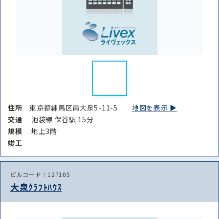
住所
東京都練馬区南大泉5-11-5
地図を表示 ▶︎
交通
池袋線 保谷駅 15分
規模
地上3階
竣⼯
ビルコード：127105
大泉ｸﾗﾌﾄﾊｳｽ
路線・駅
住所