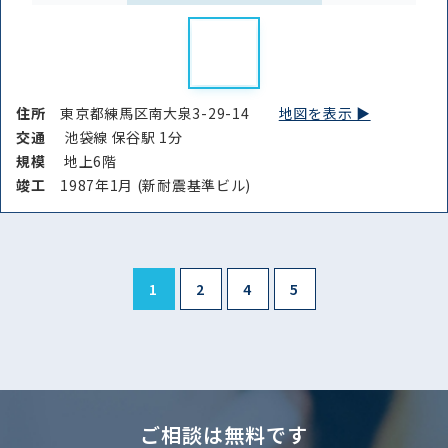
住所
東京都練馬区南大泉3-29-14
地図を表示 ▶︎
交通
池袋線 保谷駅 1分
規模
地上6階
竣⼯
1987年1月 (新耐震基準ビル)
1
2
4
5
ご相談は無料です