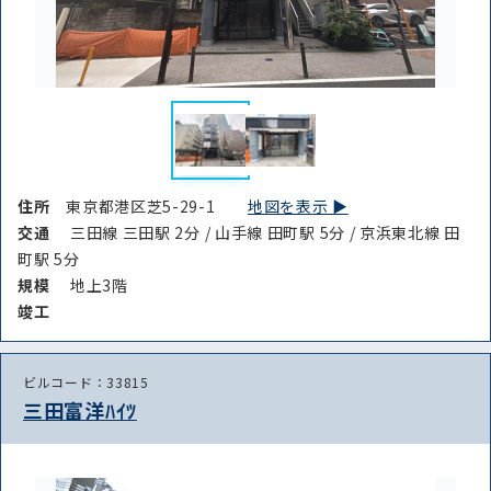
住所
東京都港区芝5-29-1
地図を表示 ▶︎
交通
三田線 三田駅 2分 / 山手線 田町駅 5分 / 京浜東北線 田
町駅 5分
規模
地上3階
竣⼯
ビルコード：33815
三田富洋ﾊｲﾂ