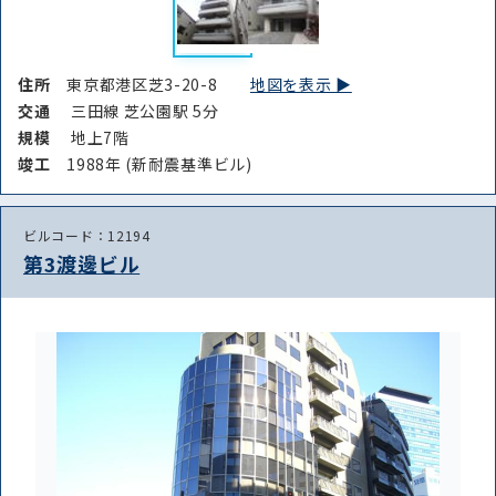
住所
東京都港区芝3-20-8
地図を表示 ▶︎
交通
三田線 芝公園駅 5分
規模
地上7階
竣⼯
1988年 (新耐震基準ビル)
ビルコード：12194
第3渡邊ビル