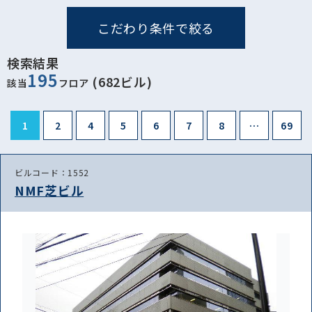
こだわり条件で絞る
検索結果
195
(682ビル)
該当
フロア
1
2
4
5
6
7
8
…
69
ビルコード：1552
NMF芝ビル