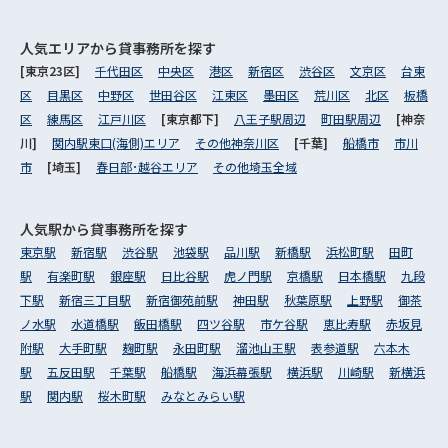
人気エリアから
貸事務所を探す
[東京23区]
千代田区
中央区
港区
新宿区
渋谷区
文京区
台東
区
目黒区
中野区
世田谷区
江東区
墨田区
荒川区
北区
板橋
区
練馬区
江戸川区
[東京都下]
八王子駅周辺
町田駅周辺
[神奈
川]
関内駅東口(海側)エリア
その他神奈川区
[千葉]
船橋市
市川
市
[埼玉]
春日部･越谷エリア
その他埼玉全域
人気駅から
貸事務所を探す
東京駅
新宿駅
渋谷駅
池袋駅
品川駅
新橋駅
浜松町駅
田町
駅
有楽町駅
銀座駅
日比谷駅
虎ノ門駅
京橋駅
日本橋駅
九段
下駅
新宿三丁目駅
新宿御苑前駅
神田駅
秋葉原駅
上野駅
御茶
ノ水駅
水道橋駅
飯田橋駅
四ツ谷駅
市ケ谷駅
恵比寿駅
赤坂見
附駅
大手町駅
麹町駅
永田町駅
溜池山王駅
表参道駅
六本木
駅
五反田駅
千葉駅
船橋駅
海浜幕張駅
横浜駅
川崎駅
新横浜
駅
関内駅
桜木町駅
みなとみらい駅