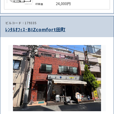
24,000円
坪単価
ビルコード：179335
ﾚﾝﾀﾙｵﾌｨｽ･BIZcomfort田町