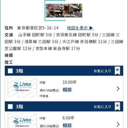
住所
東京都港区芝5-16-14
地図を表示 ▶︎
交通
山手線 田町駅 3分 / 京浜東北線 田町駅 3分 / 三田線 三
田駅 3分 / 浅草線 三田駅 3分 / 大江戸線 赤羽橋駅 11分 / 三田線
路線・駅
芝公園駅 12分 / 京急本線 泉岳寺駅 17分
住所
規模
から探す
から探す
竣⼯
3階
お気に入り
条件を絞り込む
10.00坪
坪数
相談
賃料（共益費込）
坪単価
3階
お気に入り
6.00坪
坪数
相談
賃料（共益費込）