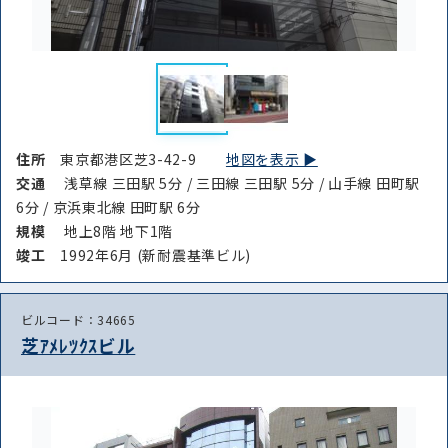
住所
東京都港区芝3-42-9
地図を表示 ▶︎
交通
浅草線 三田駅 5分 / 三田線 三田駅 5分 / 山手線 田町駅
6分 / 京浜東北線 田町駅 6分
規模
地上8階 地下1階
竣⼯
1992年6月 (新耐震基準ビル)
ビルコード：34665
芝ｱﾒﾚﾂｸｽビル