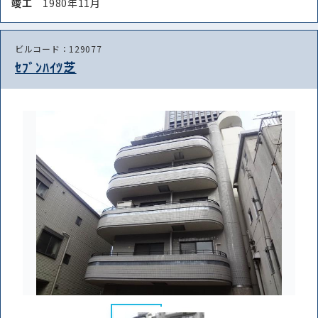
竣⼯
1980年11月
ビルコード：129077
ｾﾌﾞﾝﾊｲﾂ芝