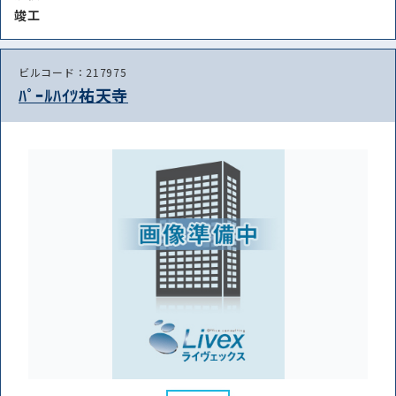
竣⼯
ビルコード：217975
ﾊﾟｰﾙﾊｲﾂ祐天寺