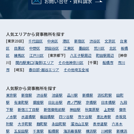
お問い合せ・資料請求
人気エリアから
貸事務所を探す
[東京23区]
千代田区
中央区
港区
新宿区
渋谷区
文京区
台東
区
目黒区
中野区
世田谷区
江東区
墨田区
荒川区
北区
板橋
区
練馬区
江戸川区
[東京都下]
八王子駅周辺
町田駅周辺
[神奈
川]
関内駅東口(海側)エリア
その他神奈川区
[千葉]
船橋市
市川
市
[埼玉]
春日部･越谷エリア
その他埼玉全域
人気駅から
貸事務所を探す
東京駅
新宿駅
渋谷駅
池袋駅
品川駅
新橋駅
浜松町駅
田町
駅
有楽町駅
銀座駅
日比谷駅
虎ノ門駅
京橋駅
日本橋駅
九段
下駅
新宿三丁目駅
新宿御苑前駅
神田駅
秋葉原駅
上野駅
御茶
ノ水駅
水道橋駅
飯田橋駅
四ツ谷駅
市ケ谷駅
恵比寿駅
赤坂見
附駅
大手町駅
麹町駅
永田町駅
溜池山王駅
表参道駅
六本木
駅
五反田駅
千葉駅
船橋駅
海浜幕張駅
横浜駅
川崎駅
新横浜