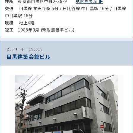
住所
東京都目黒区中町2-38-9
地図を表示 ▶︎
交通
目黒線 祐天寺駅 5分 / 日比谷線 中目黒駅 16分 / 目黒線
中目黒駅 16分
規模
地上4階
竣⼯
1988年3月 (新耐震基準ビル)
ビルコード：155519
目黒建築会館ビル