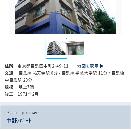
住所
東京都目黒区中町2-49-11
地図を表示 ▶︎
交通
目黒線 祐天寺駅 6分 / 目黒線 学芸大学駅 11分 / 目黒線
中目黒駅 20分
規模
地上7階
竣⼯
1971年2月
ビルコード：90496
中野ｱﾊﾟｰﾄ