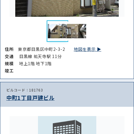
住所
東京都目黒区中町2-3-2
地図を表示 ▶︎
交通
目黒線 祐天寺駅 11分
規模
地上1階 地下1階
竣⼯
ビルコード：181763
中町1丁目戸建ビル