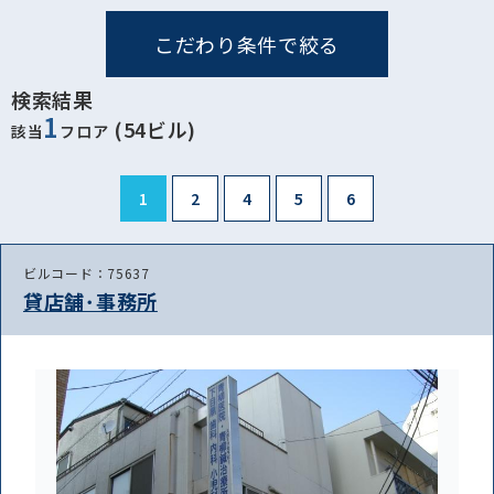
こだわり条件で絞る
検索結果
1
(54ビル)
該当
フロア
1
2
4
5
6
ビルコード：75637
貸店舗･事務所