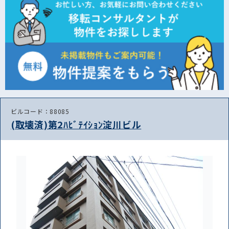
ビルコード：88085
(取壊済)第2ﾊﾋﾞﾃｲｼｮﾝ淀川ビル