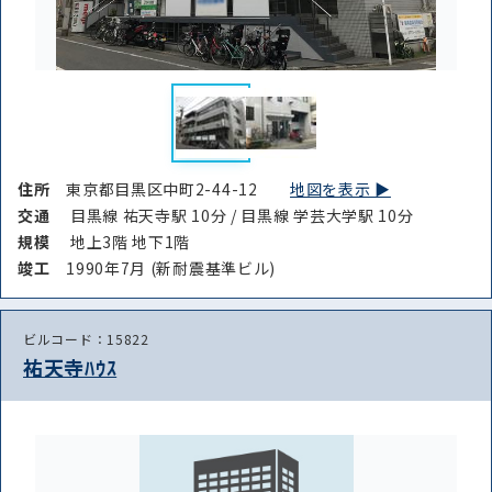
住所
東京都目黒区中町2-44-12
地図を表示 ▶︎
交通
目黒線 祐天寺駅 10分 / 目黒線 学芸大学駅 10分
規模
地上3階 地下1階
竣⼯
1990年7月 (新耐震基準ビル)
ビルコード：15822
祐天寺ﾊｳｽ
路線・駅
住所