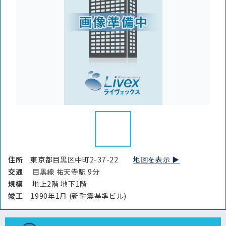
から探す
から探す
条件を絞り込む
住所
東京都目黒区中町2-37-22
地図を表示 ▶︎
交通
目黒線 祐天寺駅 9分
規模
地上2階 地下1階
竣⼯
1990年1月 (新耐震基準ビル)