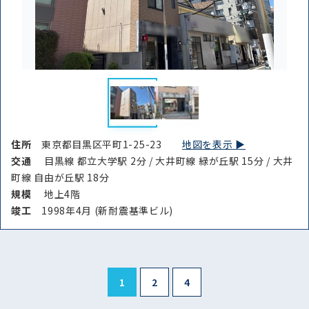
住所
東京都目黒区平町1-25-23
地図を表示 ▶︎
交通
目黒線 都立大学駅 2分 / 大井町線 緑が丘駅 15分 / 大井
町線 自由が丘駅 18分
規模
地上4階
竣⼯
1998年4月 (新耐震基準ビル)
1
2
4