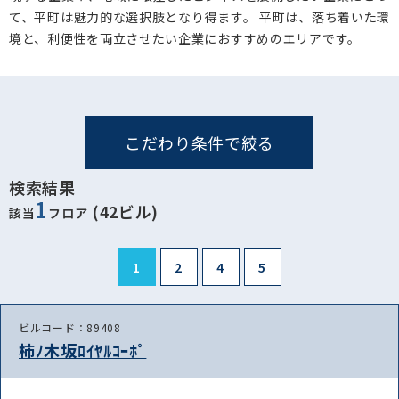
て、平町は魅力的な選択肢となり得ます。 平町は、落ち着いた環
境と、利便性を両立させたい企業におすすめのエリアです。
こだわり条件で絞る
検索結果
1
(42ビル)
該当
フロア
1
2
4
5
ビルコード：89408
柿ﾉ木坂ﾛｲﾔﾙｺｰﾎﾟ