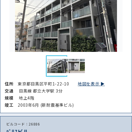
住所
東京都目黒区平町1-22-10
地図を表示 ▶︎
交通
目黒線 都立大学駅 3分
規模
地上4階
竣⼯
2003年6月 (新耐震基準ビル)
ビルコード：26886
ﾊﾟﾘｽビル