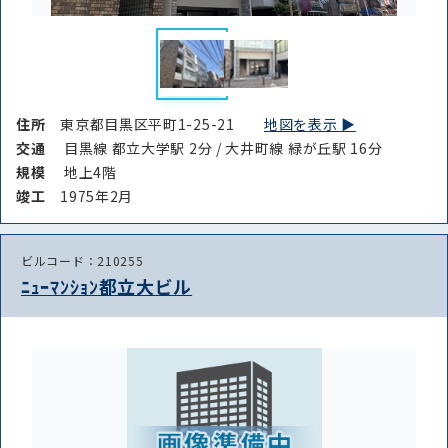
住所
東京都目黒区平町1-25-21
地図を表示 ▶︎
交通
目黒線 都立大学駅 2分 / 大井町線 緑が丘駅 16分
規模
地上4階
竣⼯
1975年2月
ビルコード：210255
ﾆｭｰﾏﾝｼｮﾝ都立大ビル