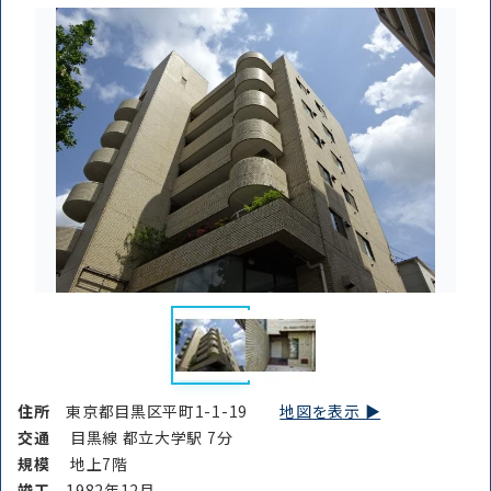
住所
東京都目黒区平町1-1-19
地図を表示 ▶︎
交通
目黒線 都立大学駅 7分
規模
地上7階
竣⼯
1982年12月