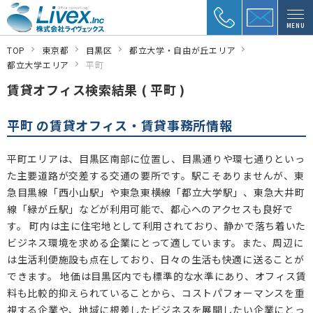
MENU
TOP
東京都
目黒区
都立大学・自由が丘エリア
都立大学エリア
平町
賃貸オフィス検索結果 ( 平町 )
平町 の賃貸オフィス・賃貸事務所情報
平町エリアは、目黒区南部に位置し、目黒通りや環七通りといっ
た主要道路が交差する交通の要所です。駅こそありませんが、東
急目黒線「西小山駅」や東急東横線「都立大学駅」、東急大井町
線「緑が丘駅」などが利用可能で、都心へのアクセスも良好で
す。 町内は主に住宅地として利用されており、静かで落ち着いた
ビジネス環境を求める企業にとって適しています。また、周辺に
は生活利便施設も点在しており、日々の生活も快適に送ることが
できます。 地価は目黒区内でも標準的な水準にあり、オフィス賃
料も比較的抑えられていることから、コストパフォーマンスを重
視する企業や、地域に根差したビジネスを展開したい企業にとっ