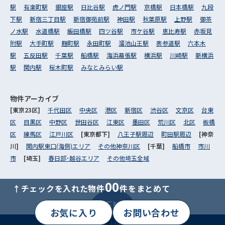
駅
有楽町駅
銀座駅
日比谷駅
虎ノ門駅
京橋駅
日本橋駅
九段
下駅
新宿三丁目駅
新宿御苑前駅
神田駅
秋葉原駅
上野駅
御茶
ノ水駅
水道橋駅
飯田橋駅
四ツ谷駅
市ケ谷駅
恵比寿駅
赤坂見
附駅
大手町駅
麹町駅
永田町駅
溜池山王駅
表参道駅
六本木
駅
五反田駅
千葉駅
船橋駅
海浜幕張駅
横浜駅
川崎駅
新横浜
駅
関内駅
桜木町駅
みなとみらい駅
物件アーカイブ
[東京23区]
千代田区
中央区
港区
新宿区
渋谷区
文京区
台東
区
目黒区
中野区
世田谷区
江東区
墨田区
荒川区
北区
板橋
区
練馬区
江戸川区
[東京都下]
八王子駅周辺
町田駅周辺
[神奈
川]
関内駅東口(海側)エリア
その他神奈川区
[千葉]
船橋市
市川
市
[埼玉]
春日部･越谷エリア
その他埼玉全域
00
↑チェックを入れた物件
件をまとめて
MENU
お気に入り
お問い合わせ
Copyright© Livex Co.,Ltd. All right reserved.