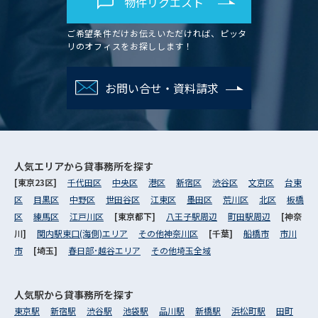
物件リクエスト
ご希望条件だけお伝えいただければ、ピッタ
リのオフィスをお探しします！
お問い合せ・資料請求
人気エリアから
貸事務所を探す
[東京23区]
千代田区
中央区
港区
新宿区
渋谷区
文京区
台東
区
目黒区
中野区
世田谷区
江東区
墨田区
荒川区
北区
板橋
区
練馬区
江戸川区
[東京都下]
八王子駅周辺
町田駅周辺
[神奈
川]
関内駅東口(海側)エリア
その他神奈川区
[千葉]
船橋市
市川
市
[埼玉]
春日部･越谷エリア
その他埼玉全域
人気駅から
貸事務所を探す
東京駅
新宿駅
渋谷駅
池袋駅
品川駅
新橋駅
浜松町駅
田町